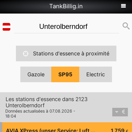
TankBillig.in
Stations d'essence à proximité
Gazole
SP95
Electric
Les stations d'essence dans 2123
Unterolberndorf
Données actualisées à 07.08.2026 -
18:04
AVIA XPress (unser Service: Luft und Wasser)
1,759
€