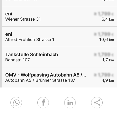
eni
≥ 1,799
€
Wiener Strasse 31
6,4
km
eni
≥ 1,799
€
Alfred Fröhlich Strasse 1
10,6
km
Tankstelle Schleinbach
≥ 1,799
€
Bahnstr. 107
1,7
km
OMV - Wolfpassing Autobahn A5 / Brünner Straße KM 11
≥ 1,799
€
Autobahn A5 / Brünner Strasse 137
4,9
km