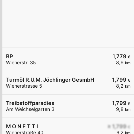
BP
1,779
€
Wienerstr. 35
8,9
km
Turmöl R.U.M. Jöchlinger GesmbH
1,799
€
Wienerstrasse 5
8,2
km
Treibstoffparadies
1,799
€
Am Weichselgarten 3
9,8
km
M O N E T T I
≥ 1,799
€
Wienerstraße 40
6,2
km