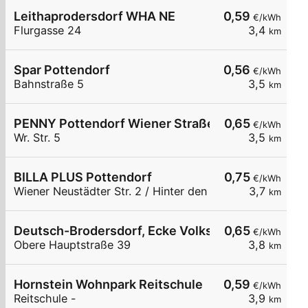
Leithaprodersdorf WHA NE
0,59
€/kWh
Flurgasse 24
3,4
km
Spar Pottendorf
0,56
€/kWh
Bahnstraße 5
3,5
km
PENNY Pottendorf Wiener Straße 5
0,65
€/kWh
Wr. Str. 5
3,5
km
BILLA PLUS Pottendorf
0,75
€/kWh
Wiener Neustädter Str. 2 / Hinter den Gärten
3,7
km
Deutsch-Brodersdorf, Ecke Volksschule
0,65
€/kWh
Obere Hauptstraße 39
3,8
km
Hornstein Wohnpark Reitschule
0,59
€/kWh
Reitschule -
3,9
km