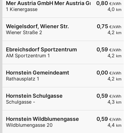
Mer Austria GmbH Mer Austria GmbH - Weigelsdor
0,80
€/kWh
1 Kienergasse
4,0
km
Weigelsdorf, Wiener Str.
0,75
€/kWh
Wiener Straße 2
4,2
km
Ebreichsdorf Sportzentrum
0,59
€/kWh
AM Sportzentrum 1
4,2
km
Hornstein Gemeindeamt
0,00
€/kWh
Rathausplatz 1
4,2
km
Hornstein Schulgasse
0,59
€/kWh
Schulgasse -
4,3
km
Hornstein Wildblumengasse
0,59
€/kWh
Wildblumengasse 20
4,4
km