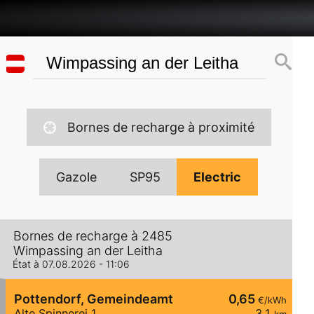
Bornes de recharge à proximité
Gazole
SP95
Electric
Bornes de recharge à 2485
Wimpassing an der Leitha
État à 07.08.2026 - 11:06
Pottendorf, Gemeindeamt
0,65
€/kWh
Alte Spinnerei 1
3,1