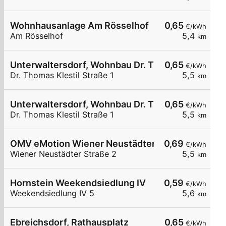
Wohnhausanlage Am Rösselhof
0,65
€/kWh
Am Rösselhof
5,4
km
Unterwaltersdorf, Wohnbau Dr. T. Klestil. Str.
0,65
€/kWh
Dr. Thomas Klestil Straße 1
5,5
km
Unterwaltersdorf, Wohnbau Dr. T. Klestil. Str.
0,65
€/kWh
Dr. Thomas Klestil Straße 1
5,5
km
OMV eMotion Wiener Neustädter Straße 2 Ebreic
0,69
€/kWh
Wiener Neustädter Straße 2
5,5
km
Hornstein Weekendsiedlung IV
0,59
€/kWh
Weekendsiedlung IV 5
5,6
km
Ebreichsdorf, Rathausplatz
0,65
€/kWh