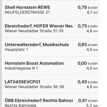
Shell Hornstein REWE
0,79
€/kWh
NEUFELDERSTRASSE 21
4,7
km
Ebreichsdorf, HOFER Wiener Neustädter Str.
0,75
€/kWh
Wiener Neustädter Straße 31-35
4,8
km
Unterwaltersdorf, Musikschule
0,65
€/kWh
Hauptplatz 1
4,9
km
Hornstein Boost Automation
0,00
€/kWh
Industriegasse III 1
4,9
km
LAT0459EVCP01
0,45
€/kWh
Wiener Neustädter Straße 36-38
4,9
km
ÖBB Ebreichsdorf Rechte Bahnzeile P&R
0,41
€/kWh
Rechte Bahnzeile
5,2
km