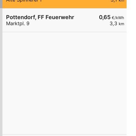
km
Pottendorf, FF Feuerwehr
0,65
€/kWh
Marktpl. 9
3,3
km