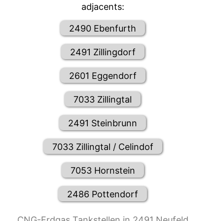
adjacents:
2490 Ebenfurth
2491 Zillingdorf
2601 Eggendorf
7033 Zillingtal
2491 Steinbrunn
7033 Zillingtal / Celindof
7053 Hornstein
2486 Pottendorf
CNG-Erdgas Tankstellen in 2491 Neufeld