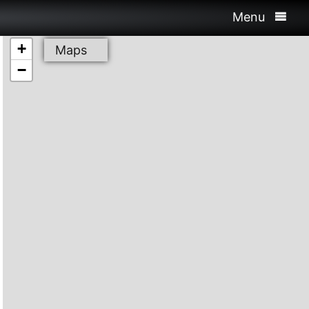
Menu
+
Maps
−