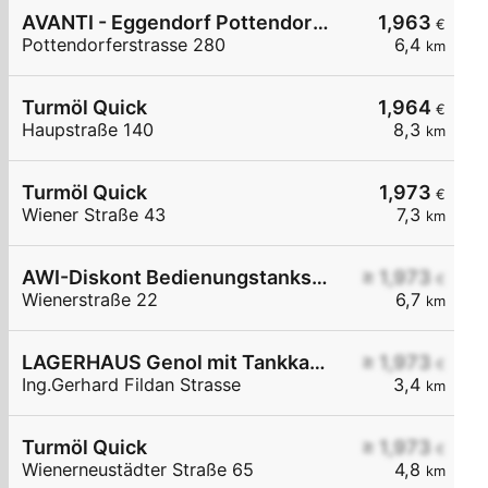
AVANTI - Eggendorf Pottendorferstraße 280
1,963
€
Pottendorferstrasse 280
6,4
km
Turmöl Quick
1,964
€
Haupstraße 140
8,3
km
Turmöl Quick
1,973
€
Wiener Straße 43
7,3
km
AWI-Diskont Bedienungstankstelle
≥ 1,973
€
Wienerstraße 22
6,7
km
LAGERHAUS Genol mit Tankkartensystem
≥ 1,973
€
Ing.Gerhard Fildan Strasse
3,4
km
Turmöl Quick
≥ 1,973
€
Wienerneustädter Straße 65
4,8
km