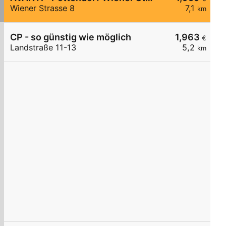
Wiener Strasse 8
7,1
km
CP - so günstig wie möglich
1,963
€
Landstraße 11-13
5,2
km