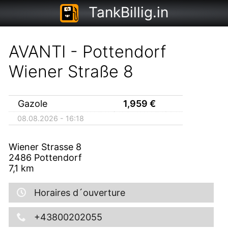
TankBillig.in
AVANTI - Pottendorf
Wiener Straße 8
Gazole
1,959
€
08.08.2026 - 16:18
Wiener Strasse 8
2486
Pottendorf
7,1
km
Horaires d´ouverture
+43800202055