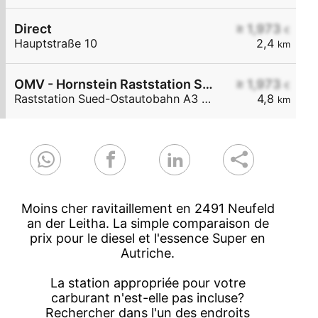
Direct
≥ 1,973
€
Hauptstraße 10
2,4
km
OMV - Hornstein Raststation Süd-Ostautobahn A3 KM 27,6
≥ 1,973
€
Raststation Sued-Ostautobahn A3 KM 27,6
4,8
km
Moins cher ravitaillement en 2491 Neufeld
an der Leitha. La simple comparaison de
prix pour le diesel et l'essence Super en
Autriche.
La station appropriée pour votre
carburant n'est-elle pas incluse?
Rechercher dans l'un des endroits