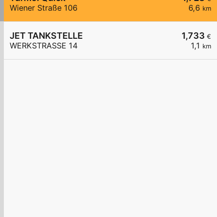
Wiener Straße 106
6,6
km
JET TANKSTELLE
1,733
€
WERKSTRASSE 14
1,1
km