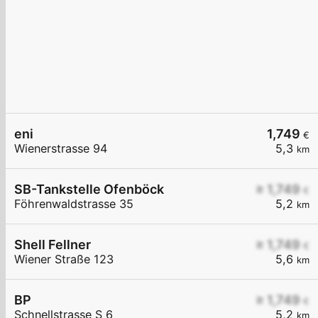
eni
1,749
€
Wienerstrasse 94
5,3
km
SB-Tankstelle Ofenböck
≥ 1,749
€
Föhrenwaldstrasse 35
5,2
km
Shell Fellner
≥ 1,749
€
Wiener Straße 123
5,6
km
BP
≥ 1,749
€
Schnellstrasse S 6
5,2
km