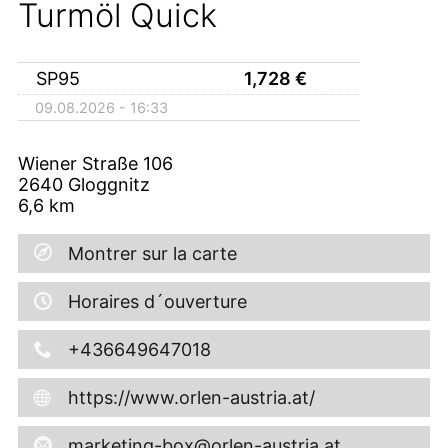
Turmöl Quick
SP95
1,728
€
09.08.2026 - 16:33
Wiener Straße 106
2640
Gloggnitz
6,6
km
Montrer sur la carte
Horaires d´ouverture
+436649647018
https://www.orlen-austria.at/
marketing-box@orlen-austria.at