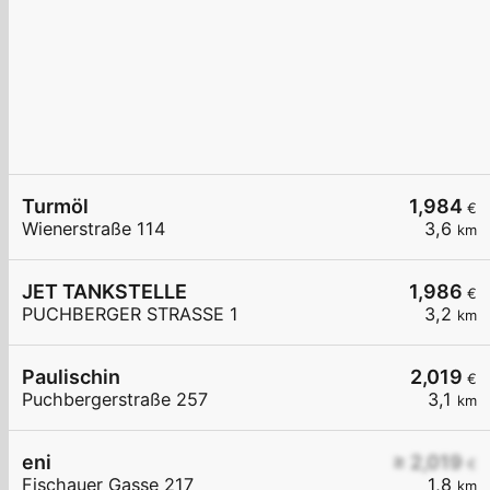
Turmöl
1,984
€
Wienerstraße 114
3,6
km
JET TANKSTELLE
1,986
€
PUCHBERGER STRASSE 1
3,2
km
Paulischin
2,019
€
Puchbergerstraße 257
3,1
km
eni
≥ 2,019
€
Fischauer Gasse 217
1,8
km