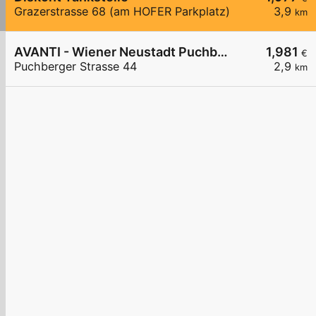
Grazerstrasse 68 (am HOFER Parkplatz)
3,9
km
AVANTI - Wiener Neustadt Puchberger Straße 44
1,981
€
Puchberger Strasse 44
2,9
km