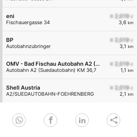
eni
≥ 2,019
€
Fischauergasse 34
3,6
km
BP
≥ 2,019
€
Autobahnzubringer
3,1
km
OMV - Bad Fischau Autobahn A2 (Südautobahn) KM 36,7
≥ 2,019
€
Autobahn A2 (Suedautobahn) KM 36,7
1,1
km
Shell Austria
≥ 2,019
€
A2/SUEDAUTOBAHN-FOEHRENBERG
2,1
km