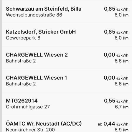
Schwarzau am Steinfeld, Billa
0,65
€/kWh
Wechselbundesstraße 86
6,0
km
Katzelsdorf, Stricker GmbH
0,65
€/kWh
Gewerbepark 8
6,0
km
CHARGEWELL Wiesen 2
0,00
€/kWh
Bahnstraße 2
6,6
km
CHARGEWELL Wiesen 1
0,00
€/kWh
Bahnstraße 2
6,6
km
MTG262914
0,55
€/kWh
Gröhrmühlgasse 27
6,7
km
ÖAMTC Wr. Neustadt (AC/DC)
0,44
ab
€/kWh
Neunkirchner Str. 200
6,9
km