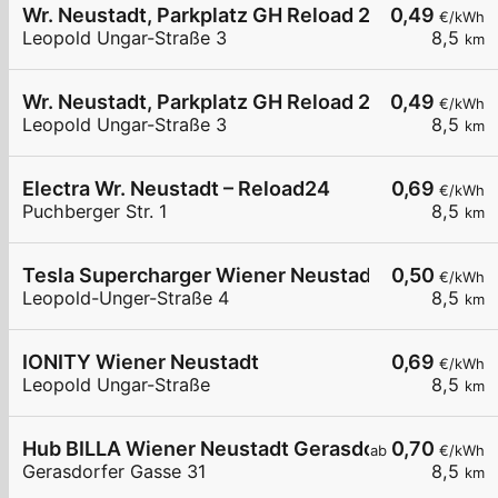
Wr. Neustadt, Parkplatz GH Reload 24
0,49
€/kWh
Leopold Ungar-Straße 3
8,5
km
Wr. Neustadt, Parkplatz GH Reload 24
0,49
€/kWh
Leopold Ungar-Straße 3
8,5
km
Electra Wr. Neustadt – Reload24
0,69
€/kWh
Puchberger Str. 1
8,5
km
Tesla Supercharger Wiener Neustadt, Austria
0,50
€/kWh
Leopold-Unger-Straße 4
8,5
km
IONITY Wiener Neustadt
0,69
€/kWh
Leopold Ungar-Straße
8,5
km
Hub BILLA Wiener Neustadt Gerasdorfergasse
0,70
ab
€/kWh
Gerasdorfer Gasse 31
8,5
km