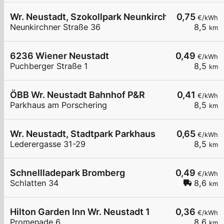
Wr. Neustadt, Szokollpark Neunkirchnerstr.
0,75
€/kWh
Neunkirchner Straße 36
8,5
km
6236 Wiener Neustadt
0,49
€/kWh
Puchberger Straße 1
8,5
km
ÖBB Wr. Neustadt Bahnhof P&R
0,41
€/kWh
Parkhaus am Porschering
8,5
km
Wr. Neustadt, Stadtpark Parkhaus
0,65
€/kWh
Lederergasse 31-29
8,5
km
Schnellladepark Bromberg
0,49
€/kWh
Schlatten 34
8,6
km
Hilton Garden Inn Wr. Neustadt 1
0,36
€/kWh
Promenade 6
8,6
km