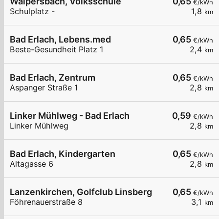
Walpersbach, Volksschule
0,65
€/kWh
Schulplatz -
1,8
km
Bad Erlach, Lebens.med
0,65
€/kWh
Beste-Gesundheit Platz 1
2,4
km
Bad Erlach, Zentrum
0,65
€/kWh
Aspanger Straße 1
2,8
km
Linker Mühlweg - Bad Erlach
0,59
€/kWh
Linker Mühlweg
2,8
km
Bad Erlach, Kindergarten
0,65
€/kWh
Altagasse 6
2,8
km
Lanzenkirchen, Golfclub Linsberg
0,65
€/kWh
Föhrenauerstraße 8
3,1
km