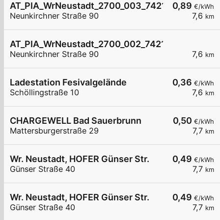
AT_PIA_WrNeustadt_2700_003_7421036489 öffe
0,89
€/kWh
Neunkirchner Straße 90
7,6
km
AT_PIA_WrNeustadt_2700_002_7421036489 öffe
Neunkirchner Straße 90
7,6
km
Ladestation Fesivalgelände
0,36
€/kWh
Schöllingstraße 10
7,6
km
CHARGEWELL Bad Sauerbrunn
0,50
€/kWh
Mattersburgerstraße 29
7,7
km
Wr. Neustadt, HOFER Günser Str.
0,49
€/kWh
Günser Straße 40
7,7
km
Wr. Neustadt, HOFER Günser Str.
0,49
€/kWh
Günser Straße 40
7,7
km