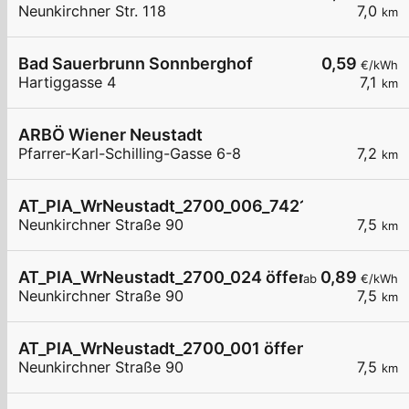
Neunkirchner Str. 118
7,0
km
Bad Sauerbrunn Sonnberghof
0,59
€/kWh
Hartiggasse 4
7,1
km
ARBÖ Wiener Neustadt
Pfarrer-Karl-Schilling-Gasse 6-8
7,2
km
AT_PIA_WrNeustadt_2700_006_74211213869 öffe
Neunkirchner Straße 90
7,5
km
AT_PIA_WrNeustadt_2700_024 öffentlich
0,89
ab
€/kWh
Neunkirchner Straße 90
7,5
km
AT_PIA_WrNeustadt_2700_001 öffentlich
Neunkirchner Straße 90
7,5
km