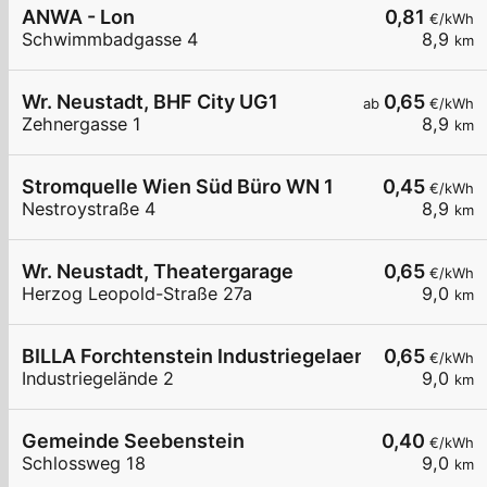
ANWA - Lon
0,81
€/kWh
Schwimmbadgasse 4
8,9
km
Wr. Neustadt, BHF City UG1
0,65
ab
€/kWh
Zehnergasse 1
8,9
km
Stromquelle Wien Süd Büro WN 1
0,45
€/kWh
Nestroystraße 4
8,9
km
Wr. Neustadt, Theatergarage
0,65
€/kWh
Herzog Leopold-Straße 27a
9,0
km
BILLA Forchtenstein Industriegelaende
0,65
€/kWh
Industriegelände 2
9,0
km
Gemeinde Seebenstein
0,40
€/kWh
Schlossweg 18
9,0
km