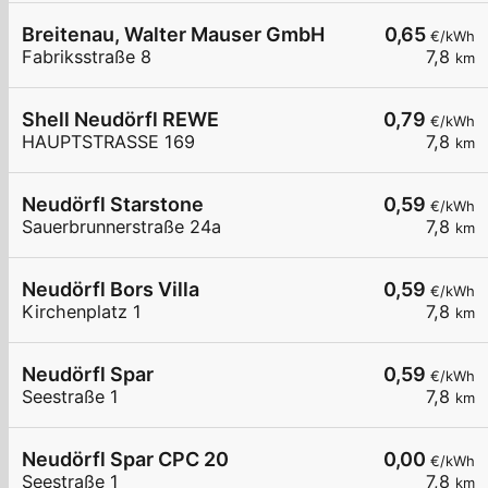
Breitenau, Walter Mauser GmbH
0,65
€/kWh
Fabriksstraße 8
7,8
km
Shell Neudörfl REWE
0,79
€/kWh
HAUPTSTRASSE 169
7,8
km
Neudörfl Starstone
0,59
€/kWh
Sauerbrunnerstraße 24a
7,8
km
Neudörfl Bors Villa
0,59
€/kWh
Kirchenplatz 1
7,8
km
Neudörfl Spar
0,59
€/kWh
Seestraße 1
7,8
km
Neudörfl Spar CPC 20
0,00
€/kWh
Seestraße 1
7,8
km