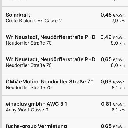
Solarkraft
0,45
€/kWh
Grete Bialonczyk-Gasse 2
7,9
km
Wr. Neustadt, Neudörflerstraße P+D
0,49
€/kWh
Neudörfler Straße 70
8,0
km
Wr. Neustadt, Neudörflerstraße P+D
0,65
€/kWh
Neudörfler Straße 70
8,0
km
OMV eMotion Neudörfler Straße 70 Wiener Neus
0,69
€/kWh
Neudörfler Straße 70
8,1
km
einsplus gmbh - AWG 3 1
0,81
€/kWh
Anny Wödl-Gasse 3
8,1
km
fuchs-group Vermietung
0,65
€/kWh