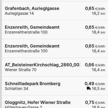
Grafenbach, Aurieglgasse
0,65
€/kWh
Aurieglgasse 14
16,2
km
Enzenreith, Gemeindeamt
0,65
€/kWh
Enzenreitherstraße 100
16,4
km
Enzenreith, Gemeindeamt
0,65
€/kWh
Enzenreitherstraße 100
16,4
km
AT_BeisteinerKirchschlag_2860_003 öffentlich
0,66
€/kWh
Wiener Straße 70
16,4
km
Schnellladepark Bromberg
0,49
€/kWh
Schlatten 34
16,5
km
Gloggnitz, Hofer Wiener Straße
0,75
€/kWh
Höllerbauer-Gasse 2
16,6
km