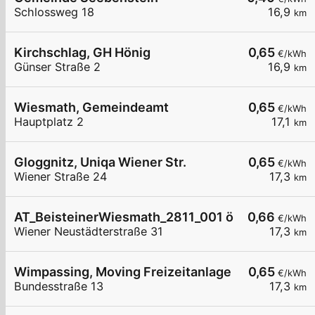
Schlossweg 18
16,9
km
Kirchschlag, GH Hönig
0,65
€/kWh
Günser Straße 2
16,9
km
Wiesmath, Gemeindeamt
0,65
€/kWh
Hauptplatz 2
17,1
km
Gloggnitz, Uniqa Wiener Str.
0,65
€/kWh
Wiener Straße 24
17,3
km
AT_BeisteinerWiesmath_2811_001 öffentlich
0,66
€/kWh
Wiener Neustädterstraße 31
17,3
km
Wimpassing, Moving Freizeitanlage
0,65
€/kWh
Bundesstraße 13
17,3
km