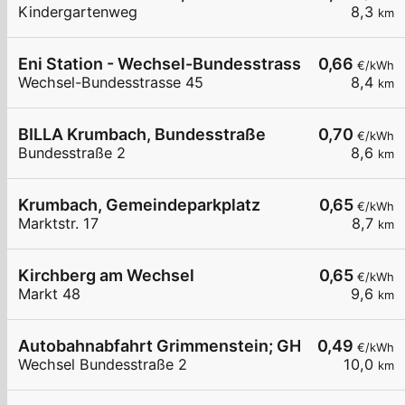
Kindergartenweg
8,3
km
Eni Station - Wechsel-Bundesstrasse 45
0,66
€/kWh
Wechsel-Bundesstrasse 45
8,4
km
BILLA Krumbach, Bundesstraße
0,70
€/kWh
Bundesstraße 2
8,6
km
Krumbach, Gemeindeparkplatz
0,65
€/kWh
Marktstr. 17
8,7
km
Kirchberg am Wechsel
0,65
€/kWh
Markt 48
9,6
km
Autobahnabfahrt Grimmenstein; GH Pichler
0,49
€/kWh
Wechsel Bundesstraße 2
10,0
km