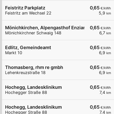
Feistritz Parkplatz
0,65
€/kWh
Feistritz am Wechsel 22
5,9
km
Mönichkirchen, Alpengasthof Enzian
0,65
€/kWh
Mönichkirchner Schwaig 148
6,7
km
Edlitz, Gemeindeamt
0,65
€/kWh
Markt 10
6,9
km
Thomasberg, rhm re gmbh
0,65
€/kWh
Lehenkreuzstraße 18
6,9
km
Hochegg, Landesklinikum
0,65
€/kWh
Hochegger Straße 88
7,4
km
Hochegg, Landesklinikum
0,65
€/kWh
Hochegger Straße 88
7,4
km