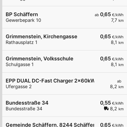
BP Schäffern
0,65
ab
€/kWh
Gewerbepark 10
7,7
km
Grimmenstein, Kirchengasse
0,65
€/kWh
Rathausplatz 1
8,1
km
Grimmenstein, Volksschule
0,65
€/kWh
Schulgasse 1
8,1
km
EPP DUAL DC-Fast Charger 2x60kW/120kW mit 
ab
Ufergasse 2
8,2
km
Bundesstraße 34
0,55
€/kWh
Bundesstraße 34
8,2
km
Gemeinde Schäffern, 8244 Schäffern
0,65
€/kWh