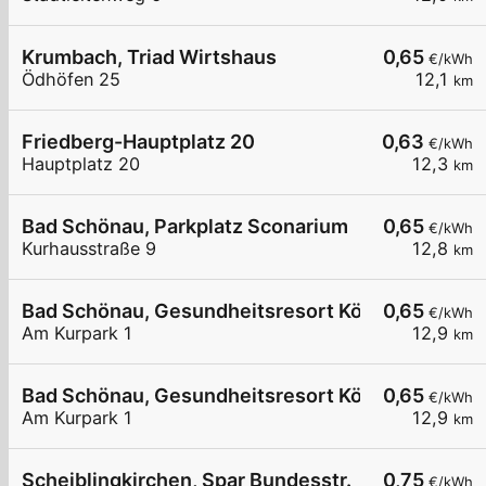
Krumbach, Triad Wirtshaus
0,65
€/kWh
Ödhöfen 25
12,1
km
Friedberg-Hauptplatz 20
0,63
€/kWh
Hauptplatz 20
12,3
km
Bad Schönau, Parkplatz Sconarium
0,65
€/kWh
Kurhausstraße 9
12,8
km
Bad Schönau, Gesundheitsresort Königsberg I
0,65
€/kWh
Am Kurpark 1
12,9
km
Bad Schönau, Gesundheitsresort Königsberg II
0,65
€/kWh
Am Kurpark 1
12,9
km
Scheiblingkirchen, Spar Bundesstr.
0,75
€/kWh