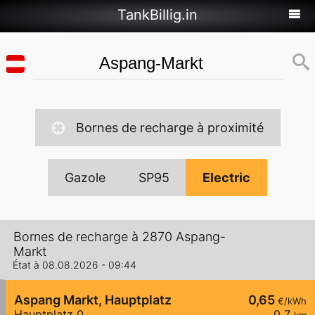
TankBillig.in
Bornes de recharge à proximité
Gazole
SP95
Electric
Bornes de recharge à 2870 Aspang-
Markt
État à 08.08.2026 - 09:44
Aspang Markt, Hauptplatz
0,65
€/kWh
Hauptplatz 0
0,7