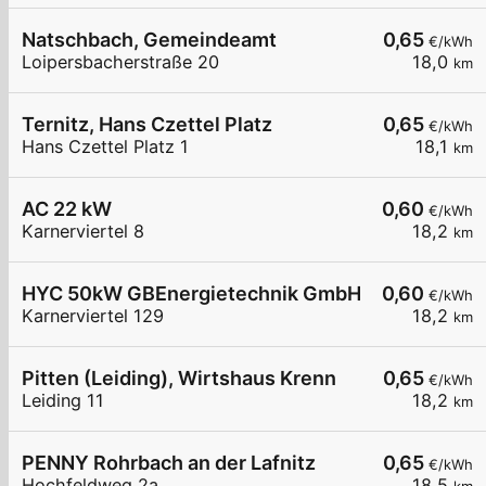
Natschbach, Gemeindeamt
0,65
€/kWh
Loipersbacherstraße 20
18,0
km
Ternitz, Hans Czettel Platz
0,65
€/kWh
Hans Czettel Platz 1
18,1
km
AC 22 kW
0,60
€/kWh
Karnerviertel 8
18,2
km
HYC 50kW GBEnergietechnik GmbH
0,60
€/kWh
Karnerviertel 129
18,2
km
Pitten (Leiding), Wirtshaus Krenn
0,65
€/kWh
Leiding 11
18,2
km
PENNY Rohrbach an der Lafnitz
0,65
€/kWh
Hochfeldweg 2a
18,5