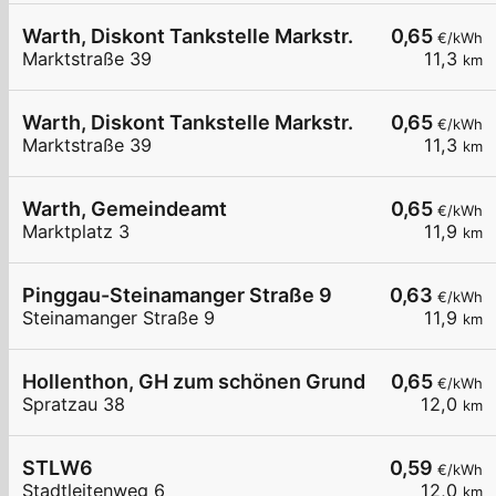
Warth, Diskont Tankstelle Markstr.
0,65
€/kWh
Marktstraße 39
11,3
km
Warth, Diskont Tankstelle Markstr.
0,65
€/kWh
Marktstraße 39
11,3
km
Warth, Gemeindeamt
0,65
€/kWh
Marktplatz 3
11,9
km
Pinggau-Steinamanger Straße 9
0,63
€/kWh
Steinamanger Straße 9
11,9
km
Hollenthon, GH zum schönen Grund
0,65
€/kWh
Spratzau 38
12,0
km
STLW6
0,59
€/kWh
Stadtleitenweg 6
12,0
km