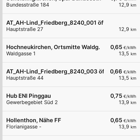
Bundesstraße 184
12,9
km
AT_AH-Lind_Friedberg_8240_001 öffentlich
Hauptstraße 27
12,9
km
Hochneukirchen, Ortsmitte Waldg.
0,65
€/kWh
Waldgasse 1
13,5
km
AT_AH-Lind_Friedberg_8240_003 öffentlich
0,66
€/kWh
Hauptstraße 44
13,5
km
Hub ENI Pinggau
0,75
€/kWh
Gewerbegebiet Süd 2
13,9
km
Hollenthon, Nähe FF
0,65
€/kWh
Florianigasse -
13,9
km