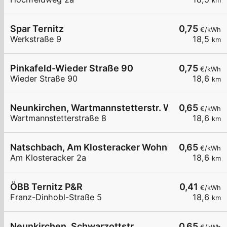
km
Spar Ternitz
0,75
€/kWh
Werkstraße 9
18,5
km
Pinkafeld-Wieder Straße 90
0,75
€/kWh
Wieder Straße 90
18,6
km
Neunkirchen, Wartmannstetterstr. Wohnbau
0,65
€/kWh
Wartmannstetterstraße 8
18,6
km
Natschbach, Am Klosteracker Wohnbau
0,65
€/kWh
Am Klosteracker 2a
18,6
km
ÖBB Ternitz P&R
0,41
€/kWh
Franz-Dinhobl-Straße 5
18,6
km
Neunkirchen, Schwarzottstr.
0,65