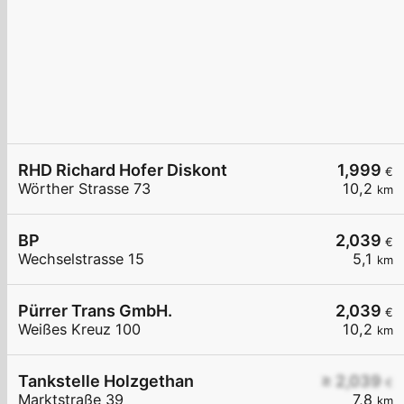
RHD Richard Hofer Diskont
1,999
€
Wörther Strasse 73
10,2
km
BP
2,039
€
Wechselstrasse 15
5,1
km
Pürrer Trans GmbH.
2,039
€
Weißes Kreuz 100
10,2
km
Tankstelle Holzgethan
≥ 2,039
€
Marktstraße 39
7,8
km