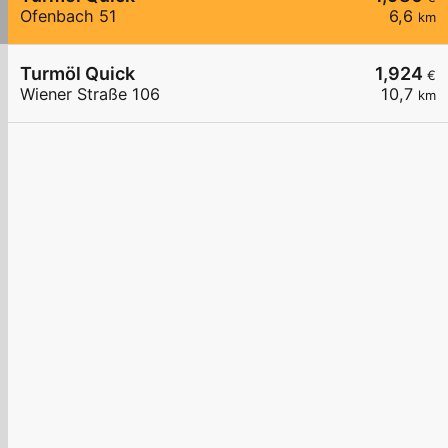
Ofenbach 51
6,6
km
Turmöl Quick
1,924
€
Wiener Straße 106
10,7
km