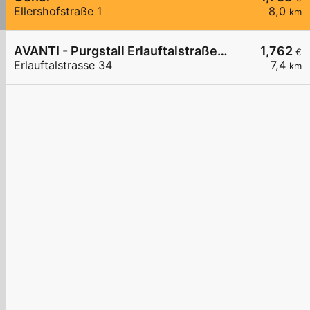
Ellershofstraße 1
8,0
km
AVANTI - Purgstall Erlauftalstraße 34
1,762
€
Erlauftalstrasse 34
7,4
km