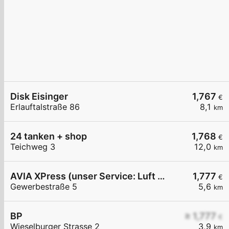
Disk Eisinger
1,767
€
Erlauftalstraße 86
8,1
km
24 tanken + shop
1,768
€
Teichweg 3
12,0
km
AVIA XPress (unser Service: Luft und Wasser)
1,777
€
Gewerbestraße 5
5,6
km
BP
≥ 1,777
€
Wieselburger Strasse 2
3,9
km