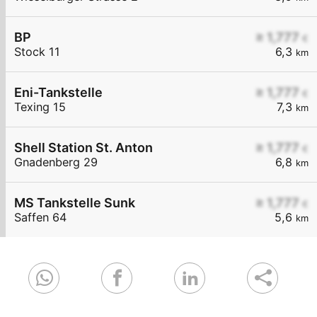
BP
≥ 1,777
€
Stock 11
6,3
km
Eni-Tankstelle
≥ 1,777
€
Texing 15
7,3
km
Shell Station St. Anton
≥ 1,777
€
Gnadenberg 29
6,8
km
MS Tankstelle Sunk
≥ 1,777
€
Saffen 64
5,6
km