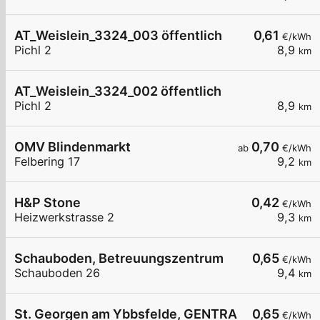
AT_Weislein_3324_003 öffentlich
0,61
€/kWh
Pichl 2
8,9
km
AT_Weislein_3324_002 öffentlich
Pichl 2
8,9
km
OMV Blindenmarkt
0,70
ab
€/kWh
Felbering 17
9,2
km
H&P Stone
0,42
€/kWh
Heizwerkstrasse 2
9,3
km
Schauboden, Betreuungszentrum
0,65
€/kWh
Schauboden 26
9,4
km
St. Georgen am Ybbsfelde, GENTRACO
0,65
€/kWh