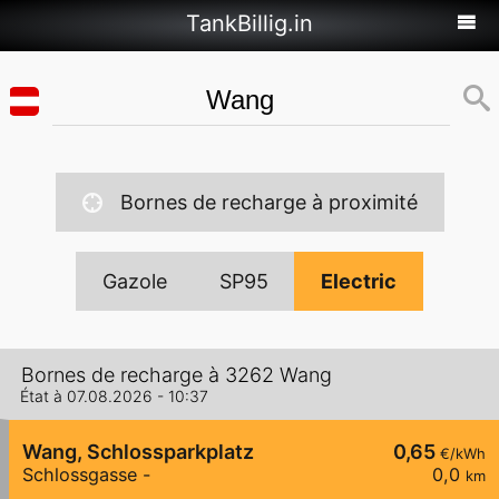
TankBillig.in
Bornes de recharge à proximité
Gazole
SP95
Electric
Bornes de recharge à 3262 Wang
État à 07.08.2026 - 10:37
Wang, Schlossparkplatz
0,65
€/kWh
Schlossgasse -
0,0
km