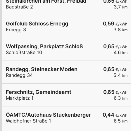
Steinakirchen am Forst, Freibad
0,65
€/kWh
Badstraße 2
3,7
km
Golfclub Schloss Ernegg
0,59
€/kWh
Ernegg 3
3,8
km
Wolfpassing, Parkplatz Schloß
0,65
€/kWh
Schloßstraße 10
4,6
km
Randegg, Steinecker Moden
0,65
€/kWh
Randegg 34
5,4
km
Ferschnitz, Gemeindeamt
0,65
€/kWh
Marktplatz 1
6,3
km
ÖAMTC/Autohaus Stuckenberger
0,44
€/kWh
Waidhofner Straße 1
6,5
km