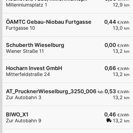
Millenniumsplatz 1
12,9
km
ÖAMTC Gebau-Niobau Furtgasse
0,44
€/kWh
Furtgasse 10
13,0
km
Schuberth Wieselburg
0,00
€/kWh
Wiener Straße 11
13,2
km
Hocharn Invest GmbH
0,66
€/kWh
Mitterfeldstraße 24
13,2
km
AT_PrucknerWieselburg_3250_006 öffentlich
0,53
ab
€/kWh
Zur Autobahn 3
13,2
km
BIWO_X1
0,46
€/kWh
Zur Autobahn 9
13,2
km