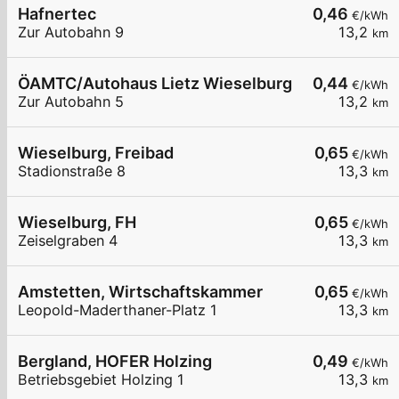
Hafnertec
0,46
€/kWh
Zur Autobahn 9
13,2
km
ÖAMTC/Autohaus Lietz Wieselburg
0,44
€/kWh
Zur Autobahn 5
13,2
km
Wieselburg, Freibad
0,65
€/kWh
Stadionstraße 8
13,3
km
Wieselburg, FH
0,65
€/kWh
Zeiselgraben 4
13,3
km
Amstetten, Wirtschaftskammer
0,65
€/kWh
Leopold-Maderthaner-Platz 1
13,3
km
Bergland, HOFER Holzing
0,49
€/kWh
Betriebsgebiet Holzing 1
13,3
km