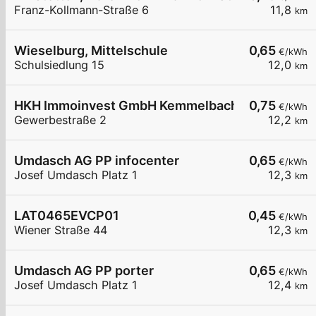
Franz-Kollmann-Straße 6
11,8
km
Wieselburg, Mittelschule
0,65
€/kWh
Schulsiedlung 15
12,0
km
HKH Immoinvest GmbH Kemmelbach
0,75
€/kWh
Gewerbestraße 2
12,2
km
Umdasch AG PP infocenter
0,65
€/kWh
Josef Umdasch Platz 1
12,3
km
LAT0465EVCP01
0,45
€/kWh
Wiener Straße 44
12,3
km
Umdasch AG PP porter
0,65
€/kWh
Josef Umdasch Platz 1
12,4
km