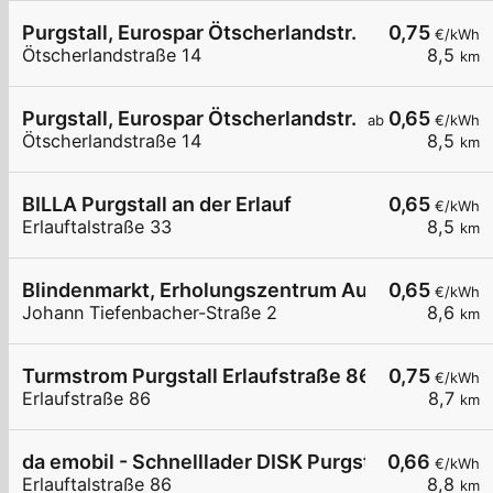
Purgstall, Eurospar Ötscherlandstr.
0,75
€/kWh
Ötscherlandstraße 14
8,5
km
Purgstall, Eurospar Ötscherlandstr.
0,65
ab
€/kWh
Ötscherlandstraße 14
8,5
km
BILLA Purgstall an der Erlauf
0,65
€/kWh
Erlauftalstraße 33
8,5
km
Blindenmarkt, Erholungszentrum Auseen
0,65
€/kWh
Johann Tiefenbacher-Straße 2
8,6
km
Turmstrom Purgstall Erlaufstraße 86
0,75
€/kWh
Erlaufstraße 86
8,7
km
da emobil - Schnelllader DISK Purgstall
0,66
€/kWh
Erlauftalstraße 86
8,8
km