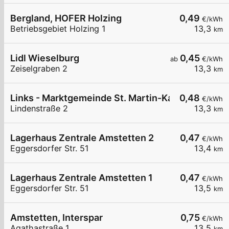
Bergland, HOFER Holzing
0,49
€/kWh
Betriebsgebiet Holzing 1
13,3
km
Lidl Wieselburg
0,45
ab
€/kWh
Zeiselgraben 2
13,3
km
Links - Marktgemeinde St. Martin-Karlsbach
0,48
€/kWh
Lindenstraße 2
13,3
km
Lagerhaus Zentrale Amstetten 2
0,47
€/kWh
Eggersdorfer Str. 51
13,4
km
Lagerhaus Zentrale Amstetten 1
0,47
€/kWh
Eggersdorfer Str. 51
13,5
km
Amstetten, Interspar
0,75
€/kWh
Agathastraße 1
13,5
km