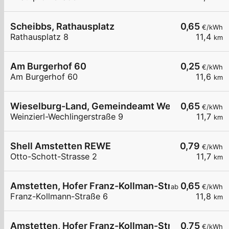
Scheibbs, Rathausplatz
0,65
€/kWh
Rathausplatz 8
11,4
km
Am Burgerhof 60
0,25
€/kWh
Am Burgerhof 60
11,6
km
Wieselburg-Land, Gemeindeamt Weinzierl
0,65
€/kWh
Weinzierl-Wechlingerstraße 9
11,7
km
Shell Amstetten REWE
0,79
€/kWh
Otto-Schott-Strasse 2
11,7
km
Amstetten, Hofer Franz-Kollman-Str.
0,65
ab
€/kWh
Franz-Kollmann-Straße 6
11,8
km
Amstetten, Hofer Franz-Kollman-Str.
0,75
€/kWh