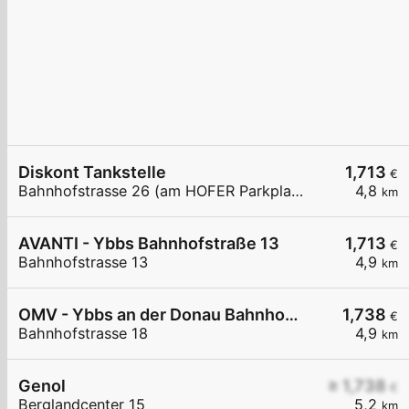
Diskont Tankstelle
1,713
€
Bahnhofstrasse 26 (am HOFER Parkplatz)
4,8
km
AVANTI - Ybbs Bahnhofstraße 13
1,713
€
Bahnhofstrasse 13
4,9
km
OMV - Ybbs an der Donau Bahnhofstraße 18
1,738
€
Bahnhofstrasse 18
4,9
km
Genol
≥ 1,738
€
Berglandcenter 15
5,2
km