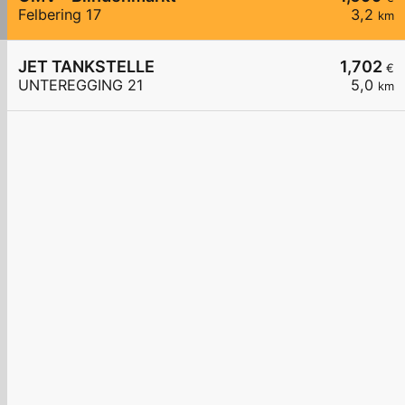
Felbering 17
3,2
km
JET TANKSTELLE
1,702
€
UNTEREGGING 21
5,0
km