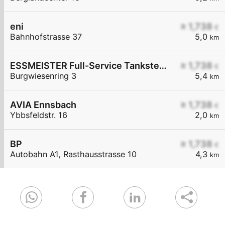
eni
≥ 1,738
€
Bahnhofstrasse 37
5,0
km
ESSMEISTER Full-Service Tankstelle
≥ 1,738
€
Burgwiesenring 3
5,4
km
AVIA Ennsbach
≥ 1,738
€
Ybbsfeldstr. 16
2,0
km
BP
≥ 1,738
€
Autobahn A1, Rasthausstrasse 10
4,3
km