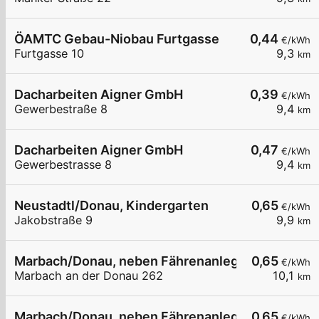
ÖAMTC Gebau-Niobau Furtgasse
0,44
€/kWh
Furtgasse 10
9,3
km
Dacharbeiten Aigner GmbH
0,39
€/kWh
Gewerbestraße 8
9,4
km
Dacharbeiten Aigner GmbH
0,47
€/kWh
Gewerbestrasse 8
9,4
km
Neustadtl/Donau, Kindergarten
0,65
€/kWh
Jakobstraße 9
9,9
km
Marbach/Donau, neben Fährenanlegestelle
0,65
€/kWh
Marbach an der Donau 262
10,1
km
Marbach/Donau, neben Fährenanlegestelle
0,65
€/kWh