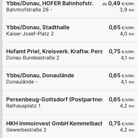
Ybbs/Donau, HOFER Bahnhofstr.
0,49
ab
€/kWh
Bahnhofstraße 26 -
3,9
km
Ybbs/Donau, Stadthalle
0,65
€/kWh
Kaiser-Josef-Platz 2
4,0
km
Hofamt Priel, Kreisverk. Kraftw. Persenbeug
0,75
€/kWh
Donau Bundesstraße 2
4,1
km
Ybbs/Donau, Donaulände
0,65
€/kWh
Donaulände -
4,1
km
Persenbeug-Gottsdorf (Postpartner)
0,65
€/kWh
Rathausplatz 1
4,2
km
HKH Immoinvest GmbH Kemmelbach
0,75
€/kWh
Gewerbestraße 2
4,2
km