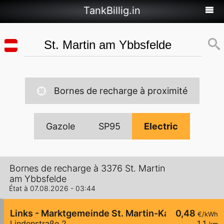
TankBillig.in
Bornes de recharge à proximité
Gazole
SP95
Electric
Bornes de recharge à 3376 St. Martin
am Ybbsfelde
État à 07.08.2026 - 03:44
Links - Marktgemeinde St. Martin-Karlsbach
0,48
€/kWh
Lindenstraße 2
1,1