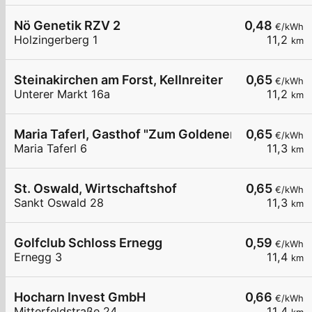
Nö Genetik RZV 2
0,48
€/kWh
Holzingerberg 1
11,2
km
Steinakirchen am Forst, Kellnreiter
0,65
€/kWh
Unterer Markt 16a
11,2
km
Maria Taferl, Gasthof "Zum Goldenen Löwen"
0,65
€/kWh
Maria Taferl 6
11,3
km
St. Oswald, Wirtschaftshof
0,65
€/kWh
Sankt Oswald 28
11,3
km
Golfclub Schloss Ernegg
0,59
€/kWh
Ernegg 3
11,4
km
Hocharn Invest GmbH
0,66
€/kWh
Mitterfeldstraße 24
11,4