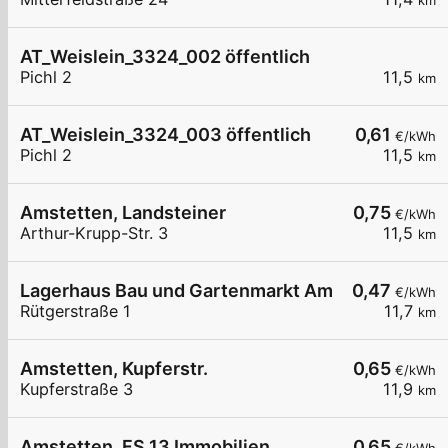
km
AT_Weislein_3324_002 öffentlich
Pichl 2
11,5
km
AT_Weislein_3324_003 öffentlich
0,61
€/kWh
Pichl 2
11,5
km
Amstetten, Landsteiner
0,75
€/kWh
Arthur-Krupp-Str. 3
11,5
km
Lagerhaus Bau und Gartenmarkt Amstetten
0,47
€/kWh
Rütgerstraße 1
11,7
km
Amstetten, Kupferstr.
0,65
€/kWh
Kupferstraße 3
11,9
km
Amstetten, FS 13 Immobilien
0,65