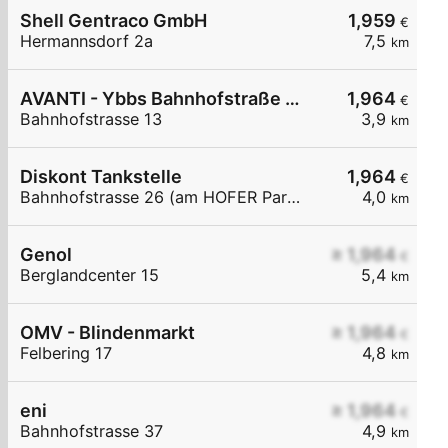
Shell Gentraco GmbH
1,959
€
Hermannsdorf 2a
7,5
km
AVANTI - Ybbs Bahnhofstraße 13
1,964
€
Bahnhofstrasse 13
3,9
km
Diskont Tankstelle
1,964
€
Bahnhofstrasse 26 (am HOFER Parkplatz)
4,0
km
Genol
≥ 1,964
€
Berglandcenter 15
5,4
km
OMV - Blindenmarkt
≥ 1,964
€
Felbering 17
4,8
km
eni
≥ 1,964
€
Bahnhofstrasse 37
4,9
km