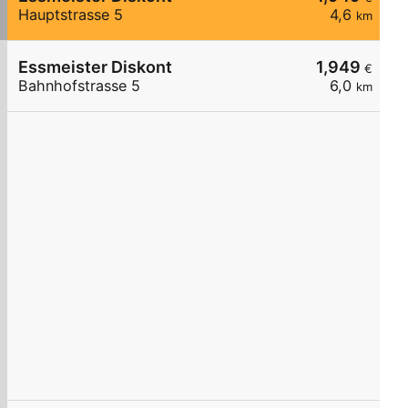
Hauptstrasse 5
4,6
km
Essmeister Diskont
1,949
€
Bahnhofstrasse 5
6,0
km