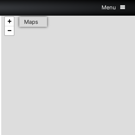
Menu
+
Maps
−