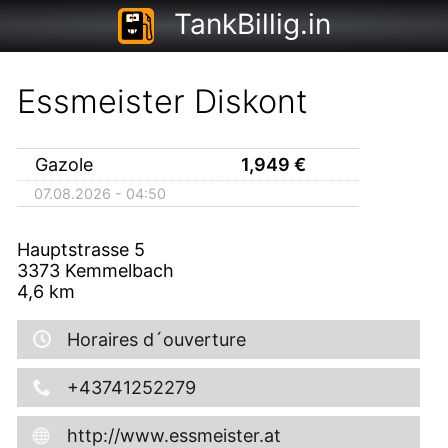
TankBillig.in
Essmeister Diskont
Gazole
1,949
€
07.08.2026 - 04:50
Hauptstrasse 5
3373
Kemmelbach
4,6
km
Horaires d´ouverture
+43741252279
http://www.essmeister.at