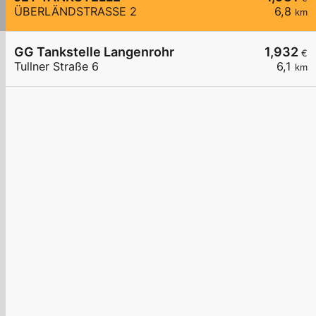
ÜBERLÄNDSTRASSE 2
6,8
km
GG Tankstelle Langenrohr
1,932
€
Tullner Straße 6
6,1
km