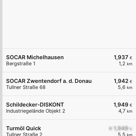
SOCAR Michelhausen
1,937
€
Bergstraße 1
1,2
km
SOCAR Zwentendorf a. d. Donau
1,942
€
Tullner Straße 68
5,6
km
Schildecker-DISKONT
1,949
€
Industriegelände Objekt 2
4,7
km
Turmöl Quick
≥ 1,949
€
Tullner Straße 2
5,5
km