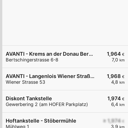
AVANTI - Krems an der Donau Bertschingerstraße 6-8
1,964
€
Bertschingerstrasse 6-8
7,0
km
AVANTI - Langenlois Wiener Straße 53
1,968
€
Wiener Strasse 53
4,8
km
Diskont Tankstelle
1,974
€
Gewerbering 2 (am HOFER Parkplatz)
6,4
km
Hoftankstelle - Stöbermühle
≥ 1,974
€
Mühlweg 1
3,9
km