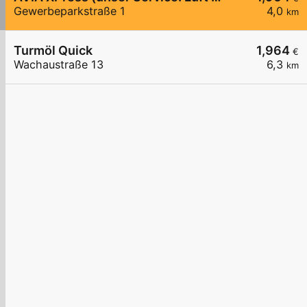
Gewerbeparkstraße 1
4,0
km
Turmöl Quick
1,964
€
Wachaustraße 13
6,3
km