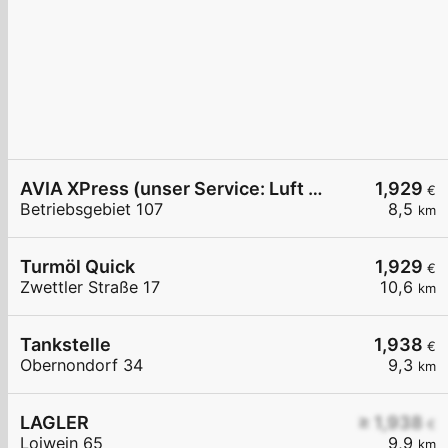
AVIA XPress (unser Service: Luft und Wasser)
1,929
€
Betriebsgebiet 107
8,5
km
Turmöl Quick
1,929
€
Zwettler Straße 17
10,6
km
Tankstelle
1,938
€
Obernondorf 34
9,3
km
LAGLER
≥ 1,938
€
Loiwein 65
9,9
km