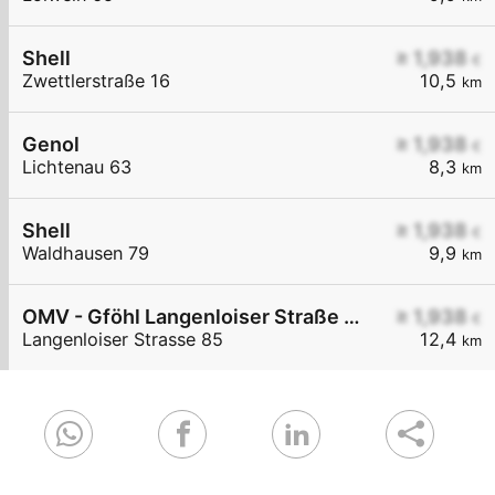
Shell
≥ 1,938
€
Zwettlerstraße 16
10,5
km
Genol
≥ 1,938
€
Lichtenau 63
8,3
km
Shell
≥ 1,938
€
Waldhausen 79
9,9
km
OMV - Gföhl Langenloiser Straße 85
≥ 1,938
€
Langenloiser Strasse 85
12,4
km