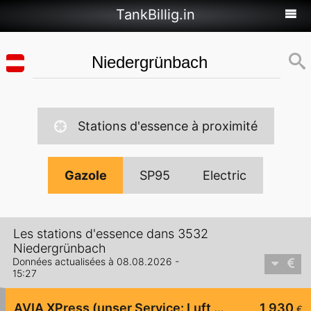
TankBillig.in
Stations d'essence à proximité
Gazole
SP95
Electric
Les stations d'essence dans 3532
Niedergrünbach
Données actualisées à 08.08.2026 -
15:27
AVIA XPress (unser Service: Luft und Wasser)
1,930
€