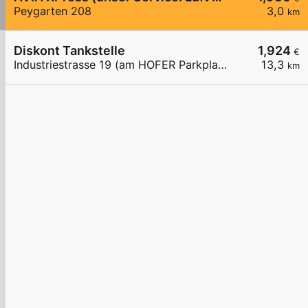
Peygarten 208
3,0
km
Diskont Tankstelle
1,924
€
Industriestrasse 19 (am HOFER Parkplatz)
13,3
km