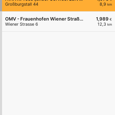
Großburgstall 44
8,9
km
OMV - Frauenhofen Wiener Straße 6
1,989
€
Wiener Strasse 6
12,3
km