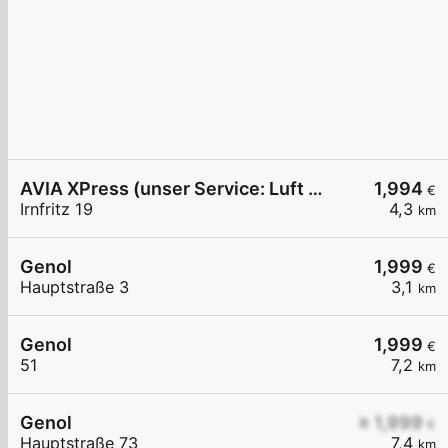
AVIA XPress (unser Service: Luft und Wasser)
1,994
€
Irnfritz 19
4,3
km
Genol
1,999
€
Hauptstraße 3
3,1
km
Genol
1,999
€
51
7,2
km
Genol
≥ 1,999
€
Hauptstraße 73
7,4
km