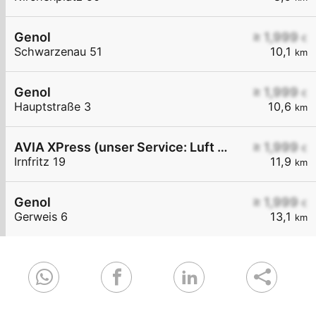
Genol
≥ 1,999
€
Schwarzenau 51
10,1
km
Genol
≥ 1,999
€
Hauptstraße 3
10,6
km
AVIA XPress (unser Service: Luft und Wasser)
≥ 1,999
€
Irnfritz 19
11,9
km
Genol
≥ 1,999
€
Gerweis 6
13,1
km