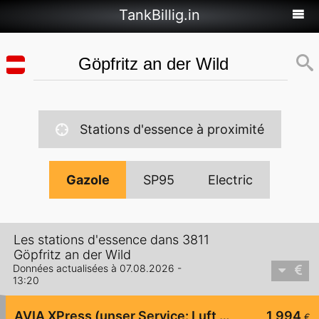
TankBillig.in
Stations d'essence à proximité
Gazole
SP95
Electric
Les stations d'essence dans 3811
Göpfritz an der Wild
Données actualisées à 07.08.2026 -
13:20
AVIA XPress (unser Service: Luft und Wasser)
1,994
€