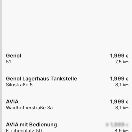
Genol
1,999
€
51
7,5
km
Genol Lagerhaus Tankstelle
1,999
€
Silostraße 5
8,1
km
AVIA
1,999
€
Waidhofnerstraße 3a
8,1
km
AVIA mit Bedienung
≥ 1,999
€
Kirchenplatz 50
8,9
km