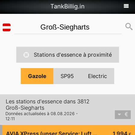
TankBillig.in
Stations d'essence à proximité
Gazole
SP95
Electric
Les stations d'essence dans 3812
Groß-Siegharts
Données actualisées à 08.08.2026 -
12:11
AVIA XPress (unser Service: Luft und Wasser)
1,994
€