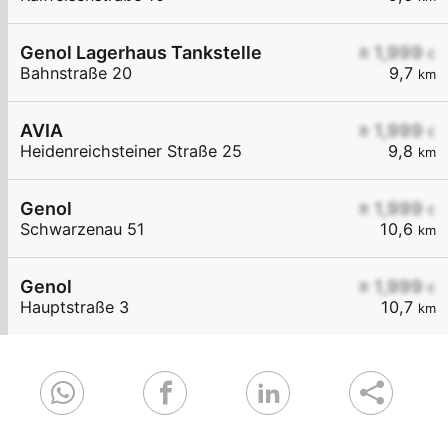
Genol Lagerhaus Tankstelle
≥ 1,999
€
Bahnstraße 20
9,7
km
AVIA
≥ 1,999
€
Heidenreichsteiner Straße 25
9,8
km
Genol
≥ 1,999
€
Schwarzenau 51
10,6
km
Genol
≥ 1,999
€
Hauptstraße 3
10,7
km