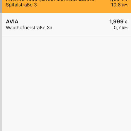
Spitalstraße 3
10,8
km
AVIA
1,999
€
Waidhofnerstraße 3a
0,7
km