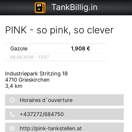
TankBillig.in
PINK - so pink, so clever
Gazole
1,908
€
09.08.2026 - 13:07
Industriepark Stritzing 18
4710
Grieskirchen
3,4
km
Horaires d´ouverture
+437272/684750
http://pink-tankstellen.at