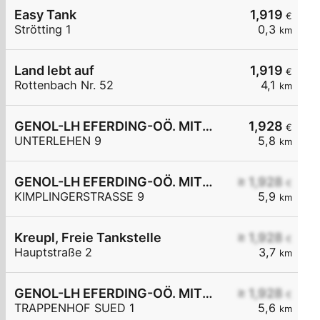
Easy Tank
1,919
€
Strötting 1
0,3
km
Land lebt auf
1,919
€
Rottenbach Nr. 52
4,1
km
GENOL-LH EFERDING-OÖ. MITTE eGen
1,928
€
UNTERLEHEN 9
5,8
km
GENOL-LH EFERDING-OÖ. MITTE eGen
≥ 1,928
€
KIMPLINGERSTRASSE 9
5,9
km
Kreupl, Freie Tankstelle
≥ 1,928
€
Hauptstraße 2
3,7
km
GENOL-LH EFERDING-OÖ. MITTE eGen
≥ 1,928
€
TRAPPENHOF SUED 1
5,6
km