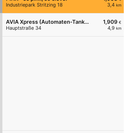
Industriepark Stritzing 18
3,4
km
AVIA Xpress (Automaten-Tankstelle)
1,909
€
Hauptstraße 34
4,9
km