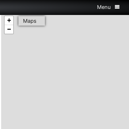
Menu
+
Maps
−