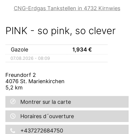
CNG-Erdgas Tankstellen in 4732 Kirnwies
PINK - so pink, so clever
Gazole
1,934
€
07.08.2026 - 08:09
Freundorf 2
4076
St. Marienkirchen
5,2
km
Montrer sur la carte
Horaires d´ouverture
+437272684750