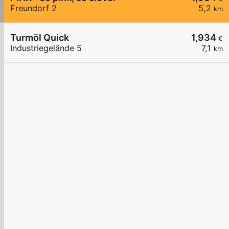
Freundorf 2
5,2
km
Turmöl Quick
1,934
€
Industriegelände 5
7,1
km