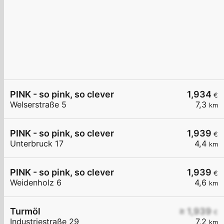
PINK - so pink, so clever
1,934
€
Welserstraße 5
7,3
km
PINK - so pink, so clever
1,939
€
Unterbruck 17
4,4
km
PINK - so pink, so clever
1,939
€
Weidenholz 6
4,6
km
Turmöl
≥ 1,939
€
Industriestraße 29
7,2
km