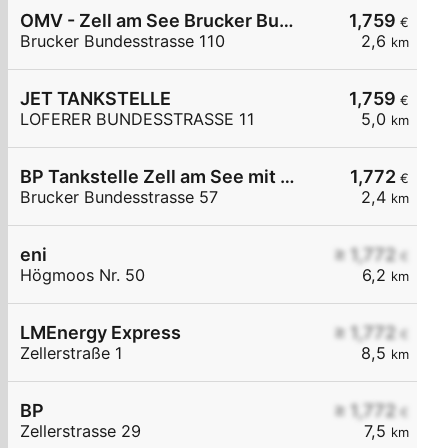
OMV - Zell am See Brucker Bundesstraße 110
1,759
€
Brucker Bundesstrasse 110
2,6
km
JET TANKSTELLE
1,759
€
LOFERER BUNDESSTRASSE 11
5,0
km
BP Tankstelle Zell am See mit Top Waschanlage
1,772
€
Brucker Bundesstrasse 57
2,4
km
eni
≥ 1,772
€
Högmoos Nr. 50
6,2
km
LMEnergy Express
≥ 1,772
€
Zellerstraße 1
8,5
km
BP
≥ 1,772
€
Zellerstrasse 29
7,5
km