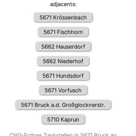
adjacents:
5671 Krössenbach
5671 Fischhorn
5662 Hauserdorf
5662 Niederhof
5671 Hundsdorf
5671 Vorfusch
5671 Bruck a.d. Großglocknerstr.
5710 Kaprun
CNG-Erdgas Tankstellen in 5671 Bruck an