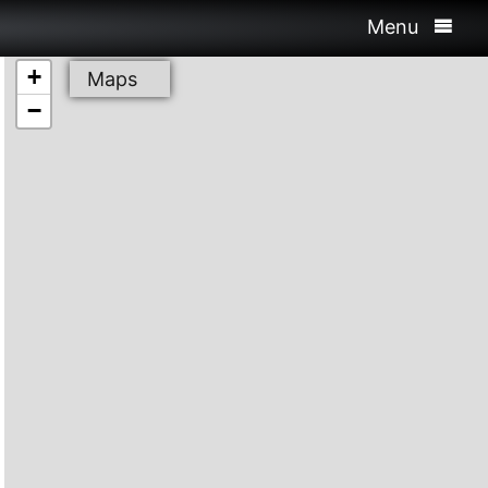
Menu
+
Maps
−