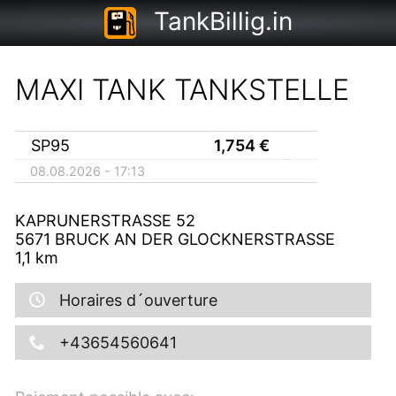
TankBillig.in
MAXI TANK TANKSTELLE
SP95
1,754
€
08.08.2026 - 17:13
KAPRUNERSTRASSE 52
5671
BRUCK AN DER GLOCKNERSTRASSE
1,1
km
Horaires d´ouverture
+43654560641