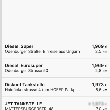
Diesel, Super
1,969
€
Ödenburger Straße, Einreise aus Ungarn
2,5
km
Diesel, Eurosuper
1,969
€
Ödenburger Strasse 50
2,8
km
Diskont Tankstelle
1,973
€
Haidäckerstrasse 4 (am HOFER Parkplatz)
6,6
km
JET TANKSTELLE
≥ 1,973
€
MATTERSBURGERSTR. 48
7,0
km