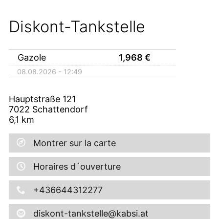
Diskont-Tankstelle
Gazole
1,968
€
08.08.2026 - 12:49
Hauptstraße 121
7022
Schattendorf
6,1
km
Montrer sur la carte
Horaires d´ouverture
+436644312277
diskont-tankstelle@kabsi.at