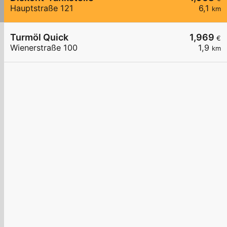
Hauptstraße 121
6,1
km
Turmöl Quick
1,969
€
Wienerstraße 100
1,9
km