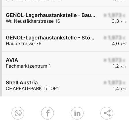
GENOL-Lagerhaustankstelle - Baumgarten
≥ 1,973
€
Wr. Neustädterstrasse 16
3,3
km
GENOL-Lagerhaustankstelle - Stöttera
≥ 1,973
€
Hauptstrasse 76
4,0
km
AVIA
≥ 1,973
€
Fachmarktzentrum 1
1,2
km
Shell Austria
≥ 1,973
€
CHAPEAU-PARK 1/TOP1
1,4
km