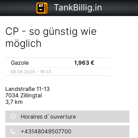
TankBillig.in
CP - so günstig wie
möglich
Gazole
1,963
€
08.08.2026 - 16:13
Landstraße 11-13
7034
Zillingtal
3,7
km
Horaires d´ouverture
+43148049507700