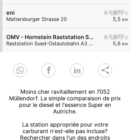
eni
≥ 1,977
€
Mattersburger Strasse 20
5,5
km
OMV - Hornstein Raststation Süd-Ostautobahn A3 KM 27,6
≥ 1,977
€
Raststation Sued-Ostautobahn A3 KM 27,6
5,6
km
Moins cher ravitaillement en 7052
Müllendorf. La simple comparaison de prix
pour le diesel et l'essence Super en
Autriche.
La station appropriée pour votre
carburant n'est-elle pas incluse?
Rechercher dans l'un des endroits