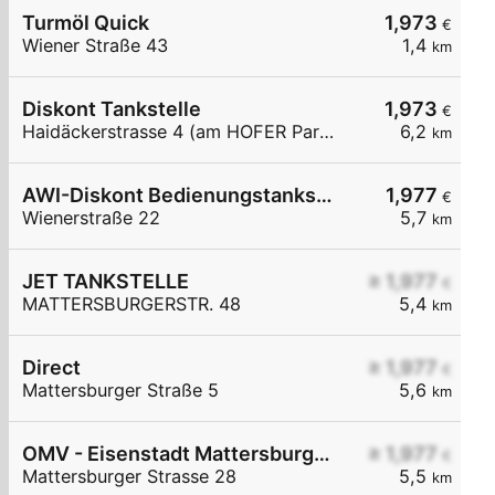
Turmöl Quick
1,973
€
Wiener Straße 43
1,4
km
Diskont Tankstelle
1,973
€
Haidäckerstrasse 4 (am HOFER Parkplatz)
6,2
km
AWI-Diskont Bedienungstankstelle
1,977
€
Wienerstraße 22
5,7
km
JET TANKSTELLE
≥ 1,977
€
MATTERSBURGERSTR. 48
5,4
km
Direct
≥ 1,977
€
Mattersburger Straße 5
5,6
km
OMV - Eisenstadt Mattersburger Straße 28
≥ 1,977
€
Mattersburger Strasse 28
5,5
km