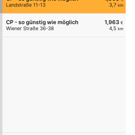
Landstraße 11-13
3,7
km
CP - so günstig wie möglich
1,963
€
Wiener Straße 36-38
4,5
km