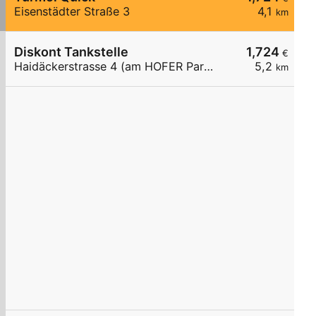
Eisenstädter Straße 3
4,1
km
Diskont Tankstelle
1,724
€
Haidäckerstrasse 4 (am HOFER Parkplatz)
5,2
km