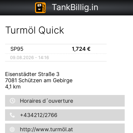
TankBillig.in
Turmöl Quick
SP95
1,724
€
09.08.2026 - 14:16
Eisenstädter Straße 3
7081
Schützen am Gebirge
4,1
km
Horaires d´ouverture
+434212/2766
http://www.turmöl.at