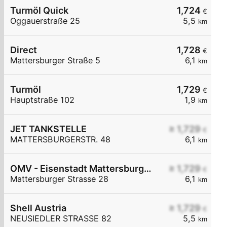
Turmöl Quick
1,724
€
Oggauerstraße 25
5,5
km
Direct
1,728
€
Mattersburger Straße 5
6,1
km
Turmöl
1,729
€
Hauptstraße 102
1,9
km
JET TANKSTELLE
≥ 1,729
€
MATTERSBURGERSTR. 48
6,1
km
OMV - Eisenstadt Mattersburger Straße 28
≥ 1,729
€
Mattersburger Strasse 28
6,1
km
Shell Austria
≥ 1,729
€
NEUSIEDLER STRASSE 82
5,5
km