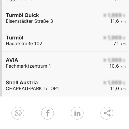
Turmöl Quick
≥ 1,969
€
Eisenstädter Straße 3
11,6
km
Turmöl
≥ 1,969
€
Hauptstraße 102
7,1
km
AVIA
≥ 1,969
€
Fachmarktzentrum 1
10,6
km
Shell Austria
≥ 1,969
€
CHAPEAU-PARK 1/TOP1
11,0
km