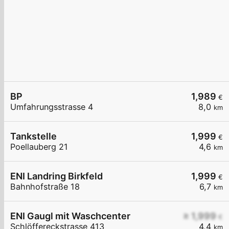
BP
1,989
€
Umfahrungsstrasse 4
8,0
km
Tankstelle
1,999
€
Poellauberg 21
4,6
km
ENI Landring Birkfeld
1,999
€
Bahnhofstraße 18
6,7
km
ENI Gaugl mit Waschcenter
≥ 1,999
€
Schlöffereckstrasse 413
4,4
km