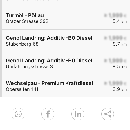
Turmöl - Pöllau
≥ 1,999
€
Grazer Strasse 292
5,4
km
Genol Landring: Additiv -B0 Diesel
≥ 1,999
€
Stubenberg 68
9,7
km
Genol Landring: Additiv -B0 Diesel
≥ 1,999
€
Umfahrungsstrasse 3
8,5
km
Wechselgau - Premium Kraftdiesel
≥ 1,999
€
Obersaifen 141
3,9
km