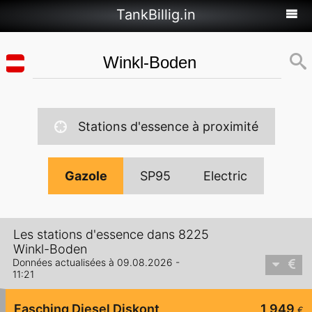
TankBillig.in
Stations d'essence à proximité
Gazole
SP95
Electric
Les stations d'essence dans 8225
Winkl-Boden
Données actualisées à 09.08.2026 -
11:21
Fasching Diesel Diskont
1,949
€