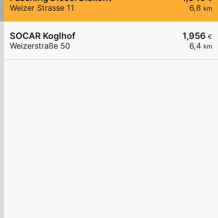
Weizer Strasse 11
6,8
km
SOCAR Koglhof
1,956
€
Weizerstraße 50
6,4
km