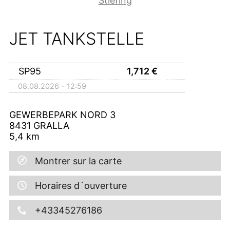
Stiefing
JET TANKSTELLE
SP95
1,712
€
08.08.2026 - 12:59
GEWERBEPARK NORD 3
8431
GRALLA
5,4
km
Montrer sur la carte
Horaires d´ouverture
+43345276186