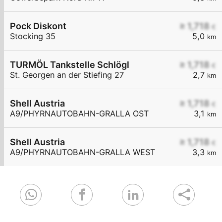
Pock Diskont
≥ 1,718
€
Stocking 35
5,0
km
TURMÖL Tankstelle Schlögl
≥ 1,718
€
St. Georgen an der Stiefing 27
2,7
km
Shell Austria
≥ 1,718
€
A9/PHYRNAUTOBAHN-GRALLA OST
3,1
km
Shell Austria
≥ 1,718
€
A9/PHYRNAUTOBAHN-GRALLA WEST
3,3
km