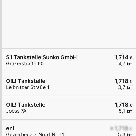
S1 Tankstelle Sunko GmbH
1,714
€
Grazerstraße 60
4,7
km
OIL! Tankstelle
1,718
€
Leibnitzer Straße 1
3,7
km
OIL! Tankstelle
1,718
€
Joess 7A
5,1
km
eni
≥ 1,718
€
Gewerbepark Nord Nr. 11
5,3
km