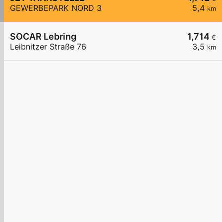
GEWERBEPARK NORD 3
5,4
km
SOCAR Lebring
1,714
€
Leibnitzer Straße 76
3,5
km