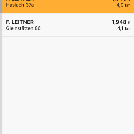
Haslach 37a
4,0
km
F. LEITNER
1,948
€
Gleinstätten 86
4,1
km