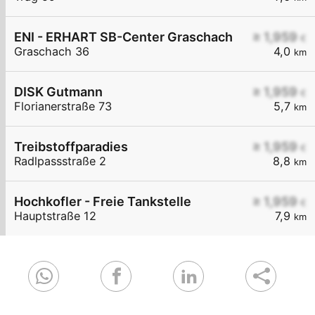
ENI - ERHART SB-Center Graschach
≥ 1,959
€
Graschach 36
4,0
km
DISK Gutmann
≥ 1,959
€
Florianerstraße 73
5,7
km
Treibstoffparadies
≥ 1,959
€
Radlpassstraße 2
8,8
km
Hochkofler - Freie Tankstelle
≥ 1,959
€
Hauptstraße 12
7,9
km