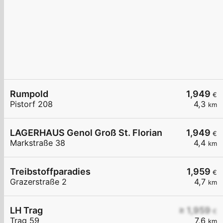
Rumpold
1,949
€
Pistorf 208
4,3
km
LAGERHAUS Genol Groß St. Florian
1,949
€
Markstraße 38
4,4
km
Treibstoffparadies
1,959
€
Grazerstraße 2
4,7
km
LH Trag
≥ 1,959
€
Trag 59
7,6
km