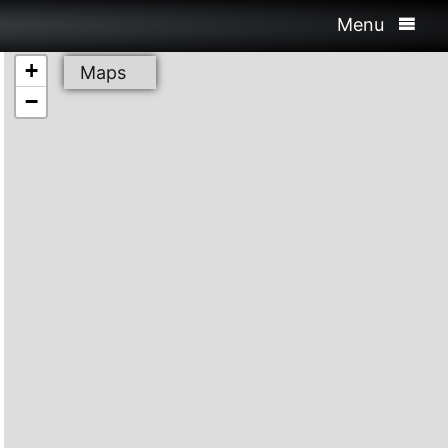
Menu
+
Maps
−