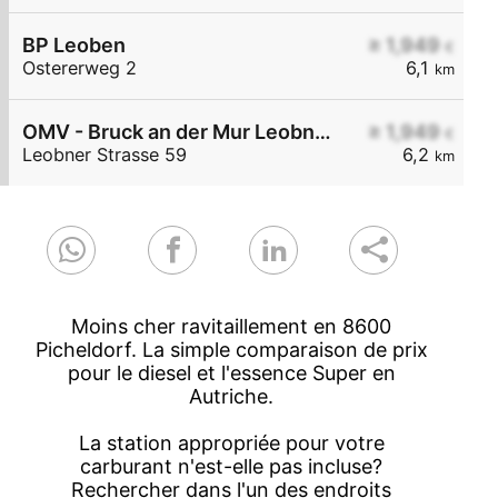
BP Leoben
≥ 1,949
€
Ostererweg 2
6,1
km
OMV - Bruck an der Mur Leobner Straße 59
≥ 1,949
€
Leobner Strasse 59
6,2
km
Moins cher ravitaillement en 8600
Picheldorf. La simple comparaison de prix
pour le diesel et l'essence Super en
Autriche.
La station appropriée pour votre
carburant n'est-elle pas incluse?
Rechercher dans l'un des endroits