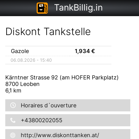
TankBillig.in
Diskont Tankstelle
Gazole
1,934
€
06.08.2026 - 15:40
Kärntner Strasse 92 (am HOFER Parkplatz)
8700
Leoben
6,1
km
Horaires d´ouverture
+43800202055
http://www.diskonttanken.at/