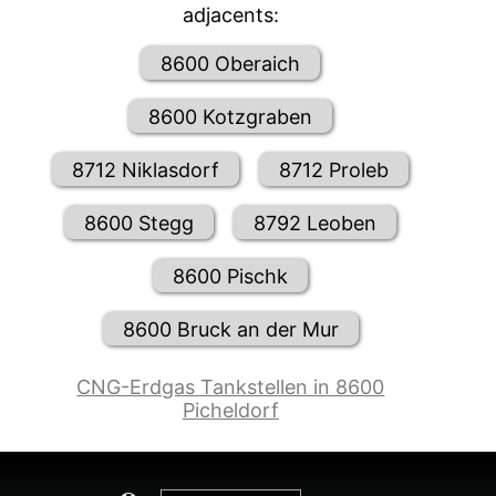
adjacents:
8600 Oberaich
8600 Kotzgraben
8712 Niklasdorf
8712 Proleb
8600 Stegg
8792 Leoben
8600 Pischk
8600 Bruck an der Mur
CNG-Erdgas Tankstellen in 8600
Picheldorf