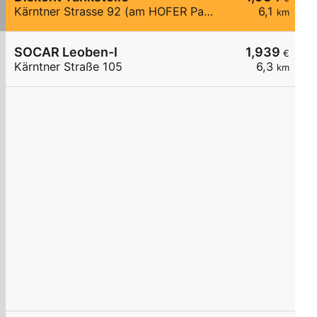
Kärntner Strasse 92 (am HOFER Parkplatz)
6,1
km
SOCAR Leoben-I
1,939
€
Kärntner Straße 105
6,3
km