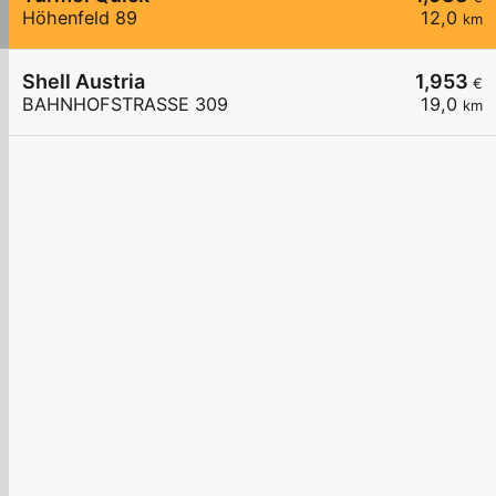
Höhenfeld 89
12,0
km
Shell Austria
1,953
€
BAHNHOFSTRASSE 309
19,0
km