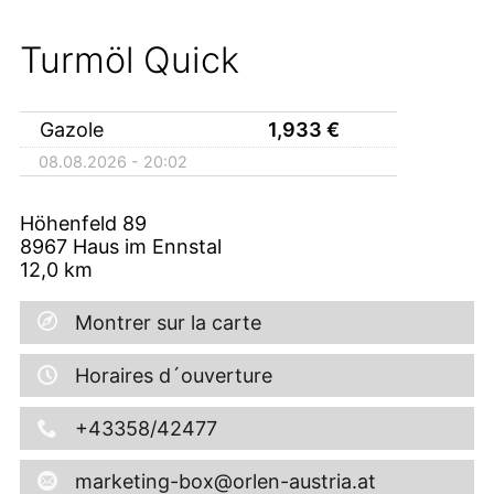
Turmöl Quick
Gazole
1,933
€
08.08.2026 - 20:02
Höhenfeld 89
8967
Haus im Ennstal
12,0
km
Montrer sur la carte
Horaires d´ouverture
+43358/42477
marketing-box@orlen-austria.at