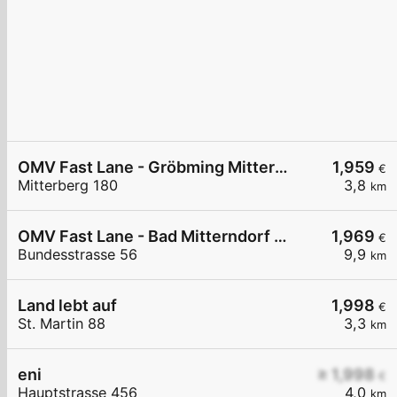
OMV Fast Lane - Gröbming Mitterberg 180
1,959
€
Mitterberg 180
3,8
km
OMV Fast Lane - Bad Mitterndorf Bundesstraße 56
1,969
€
Bundesstrasse 56
9,9
km
Land lebt auf
1,998
€
St. Martin 88
3,3
km
eni
≥ 1,998
€
Hauptstrasse 456
4,0
km