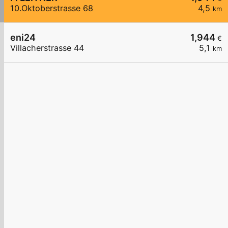
10.Oktoberstrasse 68
4,5
km
eni24
1,944
€
Villacherstrasse 44
5,1
km