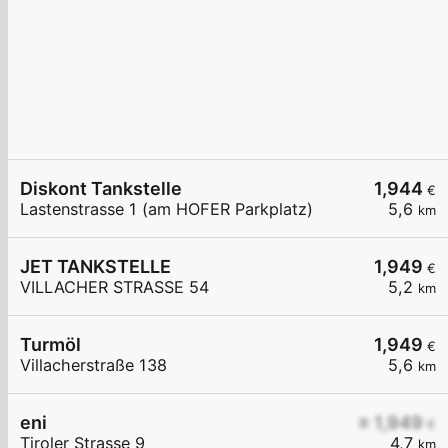
Diskont Tankstelle
1,944
€
Lastenstrasse 1 (am HOFER Parkplatz)
5,6
km
JET TANKSTELLE
1,949
€
VILLACHER STRASSE 54
5,2
km
Turmöl
1,949
€
Villacherstraße 138
5,6
km
eni
≥ 1,949
€
Tiroler Strasse 9
4,7
km