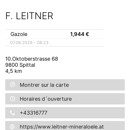
F. LEITNER
Gazole
1,944
€
07.08.2026 - 08:23
10.Oktoberstrasse 68
9800
Spittal
4,5
km
Montrer sur la carte
Horaires d´ouverture
+43316777
https://www.leitner-mineraloele.at