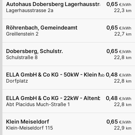
Autohaus Dobersberg Lagerhausstrasse
0,65
€/kWh
Lagerhausstrasse 2a
22,3
km
Röhrenbach, Gemeindeamt
0,65
€/kWh
Greillenstein 2
22,7
km
Dobersberg, Schulstr.
0,65
€/kWh
Schulstraße 8
22,8
km
ELLA GmbH & Co KG - 50kW - Klein Meiseldorf - S
0,48
ab
€/kWh
Dorfplatz
22,8
km
ELLA GmbH & Co KG - 22kW - Altenburg - Stiftpar
0,48
€/kWh
Abt Placidus Much-Straße 1
22,8
km
Klein Meiseldorf
0,65
€/kWh
Klein-Meiseldorf 115
22,9
km