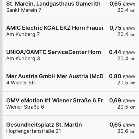
St. Marein, Landgasthaus Gamerith
0,65
€/kWh
Sankt Marein 7
20,4
km
AMIC Electric KGAL EKZ Horn Frauenhofen Am K
0,75
€/kWh
Am Kuhberg 7
20,4
km
UNIQA/ÖAMTC ServiceCenter Horn
0,44
€/kWh
Am Kuhberg 3
20,4
km
Mer Austria GmbH Mer Austria (McD) - Frauenhofe
0,80
€/kWh
4 Wiener Str.
20,5
km
OMV eMotion #1 Wiener Straße 6 Frauenhofen
0,69
€/kWh
Wiener Straße 6
20,5
km
Gesundheitsplatz St. Martin
0,65
€/kWh
Hopfengartenstraße 21
20,6
km