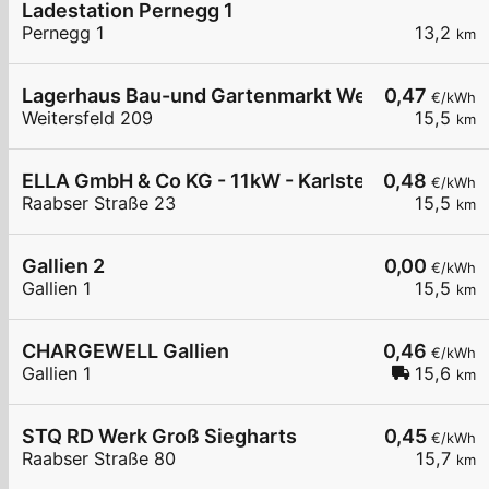
Ladestation Pernegg 1
Pernegg 1
13,2
km
Lagerhaus Bau-und Gartenmarkt Weitersfeld
0,47
€/kWh
Weitersfeld 209
15,5
km
ELLA GmbH & Co KG - 11kW - Karlstein - HTL
0,48
€/kWh
Raabser Straße 23
15,5
km
Gallien 2
0,00
€/kWh
Gallien 1
15,5
km
CHARGEWELL Gallien
0,46
€/kWh
Gallien 1
15,6
km
STQ RD Werk Groß Siegharts
0,45
€/kWh
Raabser Straße 80
15,7
km