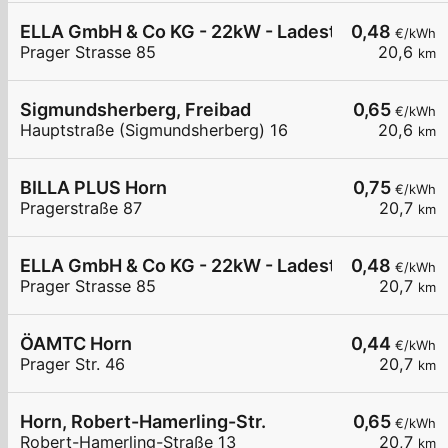
ELLA GmbH & Co KG - 22kW - Ladestation Horn -
0,48
€/kWh
Prager Strasse 85
20,6
km
Sigmundsherberg, Freibad
0,65
€/kWh
Hauptstraße (Sigmundsherberg) 16
20,6
km
BILLA PLUS Horn
0,75
€/kWh
Pragerstraße 87
20,7
km
ELLA GmbH & Co KG - 22kW - Ladestation Horn - 
0,48
€/kWh
Prager Strasse 85
20,7
km
ÖAMTC Horn
0,44
€/kWh
Prager Str. 46
20,7
km
Horn, Robert-Hamerling-Str.
0,65
€/kWh
Robert-Hamerling-Straße 13
20,7
km