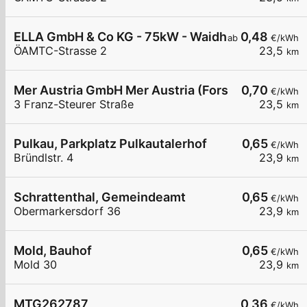
ELLA GmbH & Co KG - 75kW - Waidhofen/Thaya -Li
0,48
ab
€/kWh
ÖAMTC-Strasse 2
23,5
km
Mer Austria GmbH Mer Austria (Forstinger) - Wai
0,70
€/kWh
3 Franz-Steurer Straße
23,5
km
Pulkau, Parkplatz Pulkautalerhof
0,65
€/kWh
Bründlstr. 4
23,9
km
Schrattenthal, Gemeindeamt
0,65
€/kWh
Obermarkersdorf 36
23,9
km
Mold, Bauhof
0,65
€/kWh
Mold 30
23,9
km
MTG262787
0,36
€/kWh