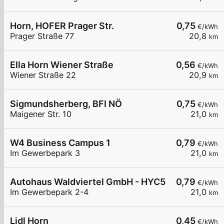
Horn, HOFER Prager Str.
0,75
€/kWh
Prager Straße 77
20,8
km
Ella Horn Wiener Straße
0,56
€/kWh
Wiener Straße 22
20,9
km
Sigmundsherberg, BFI NÖ
0,75
€/kWh
Maigener Str. 10
21,0
km
W4 Business Campus 1
0,79
€/kWh
Im Gewerbepark 3
21,0
km
Autohaus Waldviertel GmbH - HYC50
0,79
€/kWh
Im Gewerbepark 2-4
21,0
km
Lidl Horn
0,45
€/kWh