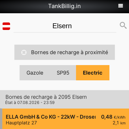
TankBillig.in
Bornes de recharge à proximité
Gazole
SP95
Electric
Bornes de recharge à 2095 Elsern
État à 07.08.2026 - 23:59
ELLA GmbH & Co KG - 22kW - Drosendorf - Haupt
0,48
€/kWh
Hauptplatz 27
2,1
km