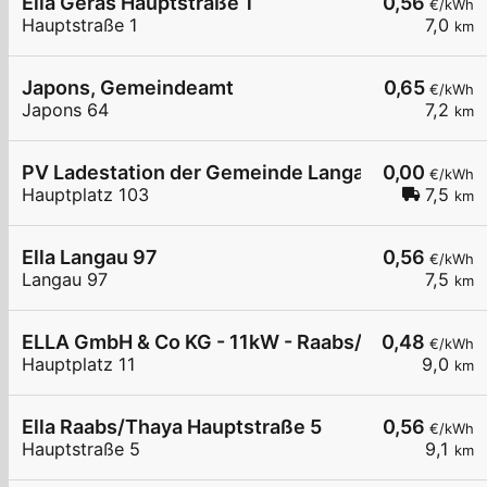
Ella Geras Hauptstraße 1
0,56
€/kWh
Hauptstraße 1
7,0
km
Japons, Gemeindeamt
0,65
€/kWh
Japons 64
7,2
km
PV Ladestation der Gemeinde Langau
0,00
€/kWh
Hauptplatz 103
7,5
km
Ella Langau 97
0,56
€/kWh
Langau 97
7,5
km
ELLA GmbH & Co KG - 11kW - Raabs/Thaya - Raif
0,48
€/kWh
Hauptplatz 11
9,0
km
Ella Raabs/Thaya Hauptstraße 5
0,56
€/kWh
Hauptstraße 5
9,1
km