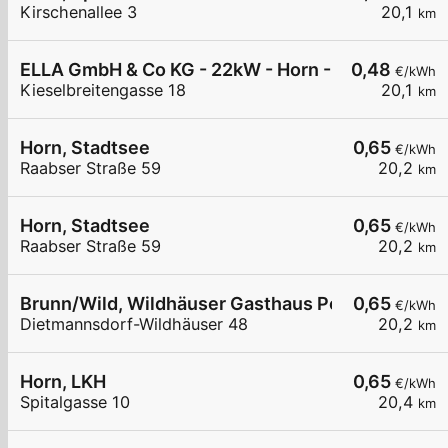
Kirschenallee 3
20,1
km
ELLA GmbH & Co KG - 22kW - Horn - Sportplatz
0,48
€/kWh
Kieselbreitengasse 18
20,1
km
Horn, Stadtsee
0,65
€/kWh
Raabser Straße 59
20,2
km
Horn, Stadtsee
0,65
€/kWh
Raabser Straße 59
20,2
km
Brunn/Wild, Wildhäuser Gasthaus Powisch
0,65
€/kWh
Dietmannsdorf-Wildhäuser 48
20,2
km
Horn, LKH
0,65
€/kWh
Spitalgasse 10
20,4
km