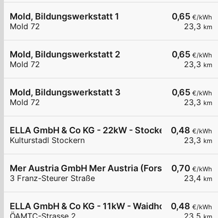
Mold, Bildungswerkstatt 1
0,65
€/kWh
Mold 72
23,3
km
Mold, Bildungswerkstatt 2
0,65
€/kWh
Mold 72
23,3
km
Mold, Bildungswerkstatt 3
0,65
€/kWh
Mold 72
23,3
km
ELLA GmbH & Co KG - 22kW - Stockern Kulturstad
0,48
€/kWh
Kulturstadl Stockern
23,3
km
Mer Austria GmbH Mer Austria (Forstinger) - Wai
0,70
€/kWh
3 Franz-Steurer Straße
23,4
km
ELLA GmbH & Co KG - 11kW - Waidhofen/Thaya - 
0,48
€/kWh
ÖAMTC-Strasse 2
23,5
km