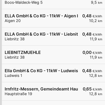
Boos-Waldeck-Weg 5
9,5
km
ELLA GmbH & Co KG - 11kW - Aigen bei Raabs - S
0,48
€/kWh
Aigen 20
10,2
km
ELLA GmbH & Co KG - 11kW - Liebnitz - Liebnitzm
0,48
€/kWh
Liebnitz 38
11,9
km
LIEBNITZMUEHLE
0,00
€/kWh
Liebnitz 38
11,9
km
Ella GmbH & Co KG - 11kW - Ludweis - Pfarrstadl
0,48
€/kWh
Ludweis 1
12,8
km
Irnfritz-Messern, Gemeindeamt Hauptstr.
0,65
€/kWh
Hauptstraße 19
12,8
km