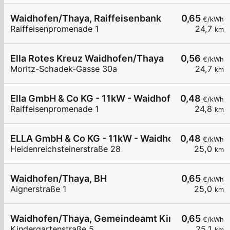
Waidhofen/Thaya, Raiffeisenbank
0,65
€/kWh
Raiffeisenpromenade 1
24,7
km
Ella Rotes Kreuz Waidhofen/Thaya
0,56
€/kWh
Moritz-Schadek-Gasse 30a
24,7
km
Ella GmbH & Co KG - 11kW - Waidhofen/Thaya - R
0,48
€/kWh
Raiffeisenpromenade 1
24,8
km
ELLA GmbH & Co KG - 11kW - Waidhofen/Thaya -
0,48
€/kWh
Heidenreichsteinerstraße 28
25,0
km
Waidhofen/Thaya, BH
0,65
€/kWh
Aignerstraße 1
25,0
km
Waidhofen/Thaya, Gemeindeamt Kindergartenstr
0,65
€/kWh
Kindergartenstraße 5
25,1
km