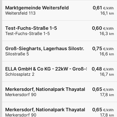
Marktgemeinde Weitersfeld
0,61
€/kWh
Weitersfeld 113
16,1
km
Test-Fuchs-Straße 1-5
0,60
€/kWh
Test-Fuchs-Straße 1-5
16,3
km
Groß-Siegharts, Lagerhaus Silostr.
0,75
€/kWh
Silostraße 5
16,6
km
ELLA GmbH & Co KG - 22kW - Groß-Siegharts - T
0,48
€/kWh
Schlossplatz 2
16,7
km
Merkersdorf, Nationalpark Thayatal
0,65
€/kWh
Merkersdorf 90
17,8
km
Merkersdorf, Nationalpark Thayatal
0,65
€/kWh
Merkersdorf 90
17,8
km