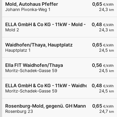
Mold, Autohaus Pfeffer
0,65
€/kWh
Johann Pivonka-Weg 1
24,3
km
ELLA GmbH & Co KG - 11kW - Mold - Landgasthau
0,48
€/kWh
Mold 2
24,3
km
Waidhofen/Thaya, Hauptplatz
0,65
€/kWh
Hauptplatz 1
24,5
km
Ella FIT Waidhofen/Thaya
0,56
€/kWh
Moritz-Schadek-Gasse 59
24,5
km
ELLA GmbH & Co KG - 11kW - Waidhofen/Thaya - F
0,48
€/kWh
Moritz-Schadek-Gasse 59
24,5
km
Rosenburg-Mold, gegenü. GH Mann
0,65
€/kWh
Rosenburg 23
24,7
km