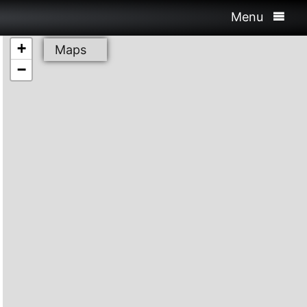
Menu
+
Maps
−