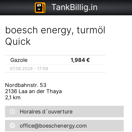
TankBillig.in
boesch energy, turmöl
Quick
Gazole
1,984
€
07.08.2026 - 17:59
Nordbahnstr. 53
2136
Laa an der Thaya
2,1
km
Horaires d´ouverture
office@boeschenergy.com