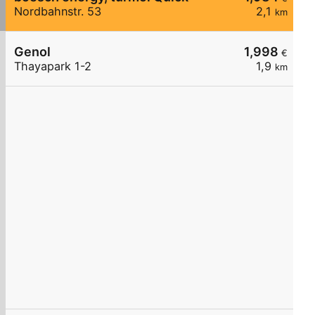
Nordbahnstr. 53
2,1
km
Genol
1,998
€
Thayapark 1-2
1,9
km