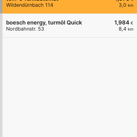
Wildendürnbach 114
3,0
km
boesch energy, turmöl Quick
1,984
€
Nordbahnstr. 53
8,4
km