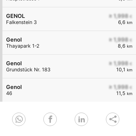
GENOL
≥ 1,998
€
Falkenstein 3
6,6
km
Genol
≥ 1,998
€
Thayapark 1-2
8,6
km
Genol
≥ 1,998
€
Grundstück Nr. 183
10,1
km
Genol
≥ 1,998
€
46
11,5
km