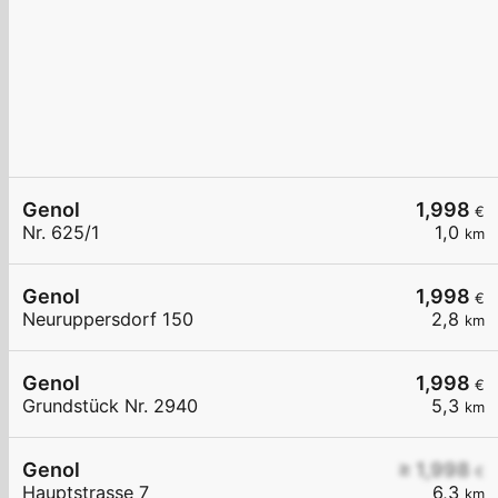
Genol
1,998
€
Nr. 625/1
1,0
km
Genol
1,998
€
Neuruppersdorf 150
2,8
km
Genol
1,998
€
Grundstück Nr. 2940
5,3
km
Genol
≥ 1,998
€
Hauptstrasse 7
6,3
km