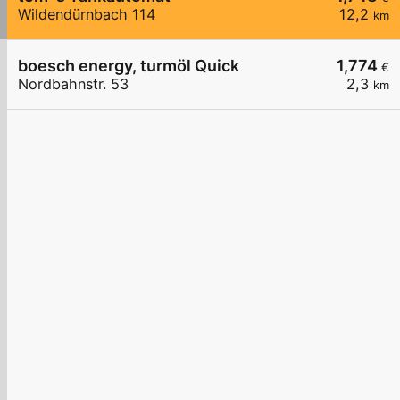
Wildendürnbach 114
12,2
km
boesch energy, turmöl Quick
1,774
€
Nordbahnstr. 53
2,3
km