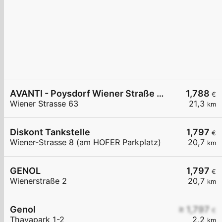
AVANTI - Poysdorf Wiener Straße 63
1,788
€
Wiener Strasse 63
21,3
km
Diskont Tankstelle
1,797
€
Wiener-Strasse 8 (am HOFER Parkplatz)
20,7
km
GENOL
1,797
€
Wienerstraße 2
20,7
km
Genol
≥ 1,797
€
Thayapark 1-2
2,2
km