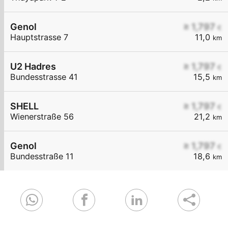
Genol
≥ 1,797
€
Hauptstrasse 7
11,0
km
U2 Hadres
≥ 1,797
€
Bundesstrasse 41
15,5
km
SHELL
≥ 1,797
€
Wienerstraße 56
21,2
km
Genol
≥ 1,797
€
Bundesstraße 11
18,6
km