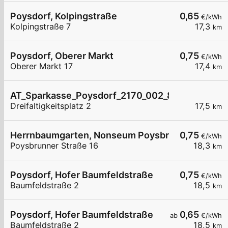
Poysdorf, Kolpingstraße
0,65
€/kWh
Kolpingstraße 7
17,3
km
Poysdorf, Oberer Markt
0,75
€/kWh
Oberer Markt 17
17,4
km
AT_Sparkasse_Poysdorf_2170_002_8211012707 öf
Dreifaltigkeitsplatz 2
17,5
km
Herrnbaumgarten, Nonseum Poysbrunner Str.
0,75
€/kWh
Poysbrunner Straße 16
18,3
km
Poysdorf, Hofer Baumfeldstraße
0,75
€/kWh
Baumfeldstraße 2
18,5
km
Poysdorf, Hofer Baumfeldstraße
0,65
ab
€/kWh
Baumfeldstraße 2
18,5
km