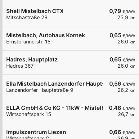
Shell Mistelbach CTX
0,79
€/kWh
Mitschastraße 29
25,9
km
Mistelbach, Autohaus Kornek
0,65
€/kWh
Ernstbrunnerstr. 15
26,0
km
Hadres, Hauptplatz
0,65
€/kWh
Hadres 367
26,0
km
Ella Mistelbach Lanzendorfer Hauptstraße 9
0,56
€/kWh
Lanzendorfer Hauptstraße 9
26,2
km
ELLA GmbH & Co KG - 11kW - Mistelbach - Maschi
0,48
€/kWh
Wirtschaftspark 15
26,7
km
Impulszentrum Liezen
0,66
€/kWh
Wirtschaftspark C
26,9
km