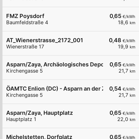
FMZ Poysdorf
0,65
€/kWh
Baumfeldstraße 4
18,6
km
AT_Wienerstrasse_2172_001
0,48
€/kWh
Wienerstraße 17
19,9
km
Asparn/Zaya, Archäologisches Depot
0,65
€/kWh
Kirchengasse 5
21,7
km
ÖAMTC Enlion (DC) - Asparn an der Zaya
0,54
€/kWh
Kirchengasse 5
21,7
km
Asparn/Zaya, Hauptplatz
0,65
€/kWh
Hauptplatz 1
22,0
km
Michelstetten, Dorfplatz
0,65
€/kWh