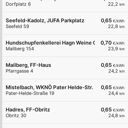
Dorfplatz 6
22,2
km
Seefeld-Kadolz, JUFA Parkplatz
0,65
€/kWh
Seefeld 59
22,8
km
Hundschupfenkellerei Hagn Weine GesmbH
0,70
€/kWh
Mailberg 154
23,9
km
Mailberg, FF-Haus
0,65
€/kWh
Pfarrgasse 4
24,2
km
Mistelbach, WKNÖ Pater Helde-Str.
0,65
€/kWh
Pater-Helde-Straße 19
24,4
km
Hadres, FF-Obritz
0,65
€/kWh
Obritz 30
24,8
km