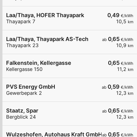
Laa/Thaya, HOFER Thayapark
0,49
€/kWh
Thayapark 7
10,5
km
Laa/Thaya, Thayapark AS-Tech
0,65
ab
€/kWh
Thayapark 23
10,9
km
Falkenstein, Kellergasse
0,65
€/kWh
Kellergasse 150
11,2
km
PVS Energy GmbH
0,59
ab
€/kWh
Gewerbepark 2
12,3
km
Staatz, Spar
0,65
ab
€/kWh
Bergblick 24
12,3
km
Wulzeshofen, Autohaus Kraft GmbH
0,65
ab
€/kWh