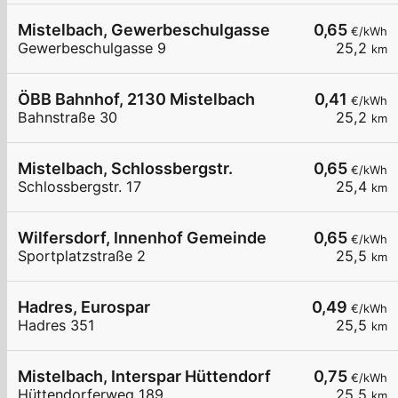
Mistelbach, Gewerbeschulgasse
0,65
€/kWh
Gewerbeschulgasse 9
25,2
km
ÖBB Bahnhof, 2130 Mistelbach
0,41
€/kWh
Bahnstraße 30
25,2
km
Mistelbach, Schlossbergstr.
0,65
€/kWh
Schlossbergstr. 17
25,4
km
Wilfersdorf, Innenhof Gemeinde
0,65
€/kWh
Sportplatzstraße 2
25,5
km
Hadres, Eurospar
0,49
€/kWh
Hadres 351
25,5
km
Mistelbach, Interspar Hüttendorf
0,75
€/kWh
Hüttendorferweg 189
25,5
km