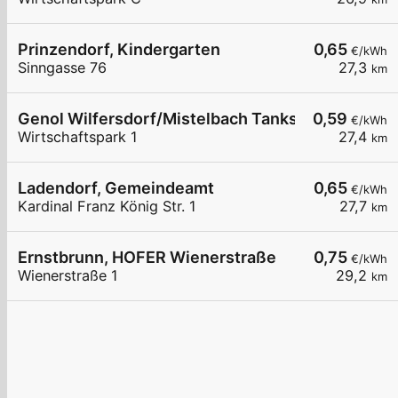
Prinzendorf, Kindergarten
0,65
€/kWh
Sinngasse 76
27,3
km
Genol Wilfersdorf/Mistelbach Tankstelle
0,59
€/kWh
Wirtschaftspark 1
27,4
km
Ladendorf, Gemeindeamt
0,65
€/kWh
Kardinal Franz König Str. 1
27,7
km
Ernstbrunn, HOFER Wienerstraße
0,75
€/kWh
Wienerstraße 1
29,2
km