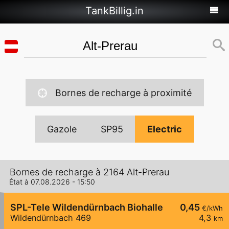
TankBillig.in
Bornes de recharge à proximité
Gazole
SP95
Electric
Bornes de recharge à 2164 Alt-Prerau
État à 07.08.2026 - 15:50
SPL-Tele Wildendürnbach Biohalle
0,45
€/kWh
Wildendürnbach 469
4,3
km