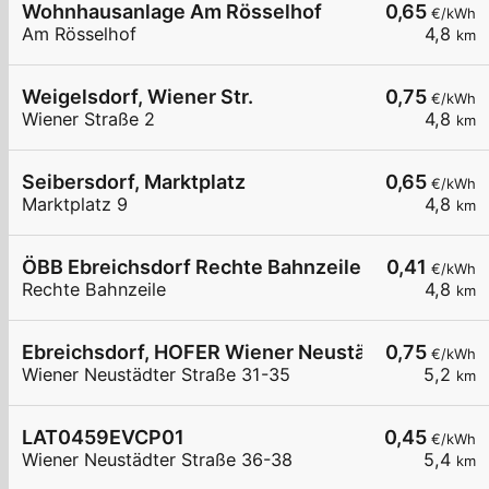
Wohnhausanlage Am Rösselhof
0,65
€/kWh
Am Rösselhof
4,8
km
Weigelsdorf, Wiener Str.
0,75
€/kWh
Wiener Straße 2
4,8
km
Seibersdorf, Marktplatz
0,65
€/kWh
Marktplatz 9
4,8
km
ÖBB Ebreichsdorf Rechte Bahnzeile P&R
0,41
€/kWh
Rechte Bahnzeile
4,8
km
Ebreichsdorf, HOFER Wiener Neustädter Str.
0,75
€/kWh
Wiener Neustädter Straße 31-35
5,2
km
LAT0459EVCP01
0,45
€/kWh
Wiener Neustädter Straße 36-38
5,4
km