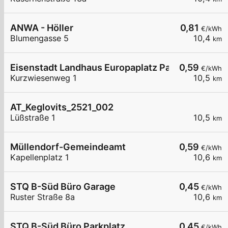
ANWA - Höller
0,81
€/kWh
Blumengasse 5
10,4
km
Eisenstadt Landhaus Europaplatz Parkplatz
0,59
€/kWh
Kurzwiesenweg 1
10,5
km
AT_Keglovits_2521_002
Lüßstraße 1
10,5
km
Müllendorf-Gemeindeamt
0,59
€/kWh
Kapellenplatz 1
10,6
km
STQ B-Süd Büro Garage
0,45
€/kWh
Ruster Straße 8a
10,6
km
STQ B-Süd Büro Parkplatz
0,45
€/kWh