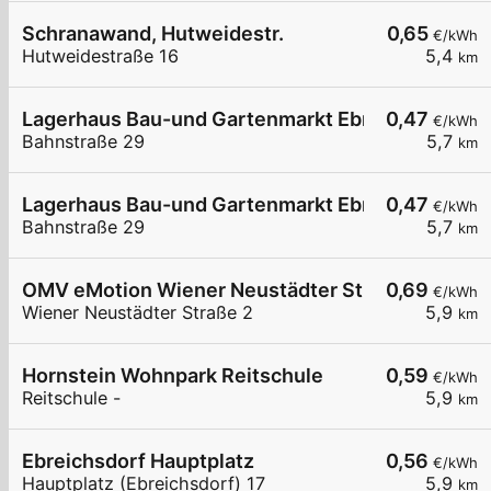
Schranawand, Hutweidestr.
0,65
€/kWh
Hutweidestraße 16
5,4
km
Lagerhaus Bau-und Gartenmarkt Ebreichsdorf 0
0,47
€/kWh
Bahnstraße 29
5,7
km
Lagerhaus Bau-und Gartenmarkt Ebreichsdorf
0,47
€/kWh
Bahnstraße 29
5,7
km
OMV eMotion Wiener Neustädter Straße 2 Ebreic
0,69
€/kWh
Wiener Neustädter Straße 2
5,9
km
Hornstein Wohnpark Reitschule
0,59
€/kWh
Reitschule -
5,9
km
Ebreichsdorf Hauptplatz
0,56
€/kWh
Hauptplatz (Ebreichsdorf) 17
5,9
km