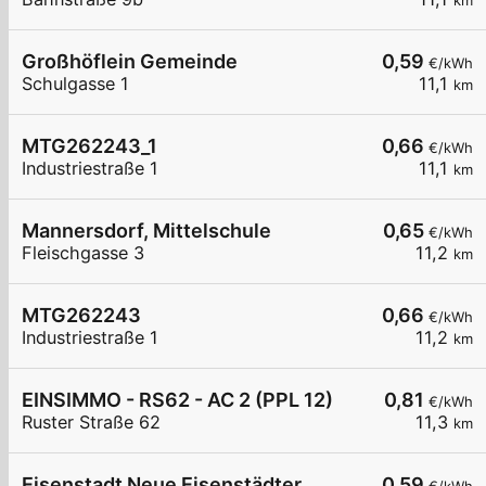
km
Großhöflein Gemeinde
0,59
€/kWh
Schulgasse 1
11,1
km
MTG262243_1
0,66
€/kWh
Industriestraße 1
11,1
km
Mannersdorf, Mittelschule
0,65
€/kWh
Fleischgasse 3
11,2
km
MTG262243
0,66
€/kWh
Industriestraße 1
11,2
km
EINSIMMO - RS62 - AC 2 (PPL 12)
0,81
€/kWh
Ruster Straße 62
11,3
km
Eisenstadt Neue Eisenstädter
0,59