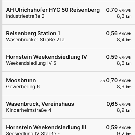
AH Ulrichshofer HYC 50 Reisenberg
0,70
€/kWh
Industriestraße 2
8,3
km
Reisenberg Station 1
0,56
€/kWh
Wasenbrucker Straße 21a
8,4
km
Hornstein Weekendsiedlung IV
0,59
€/kWh
Weekendsiedlung IV 5
8,6
km
Moosbrunn
0,70
ab
€/kWh
Gewerbering 6
8,9
km
Wasenbruck, Vereinshaus
0,65
€/kWh
Kinderheimstraße 4
8,9
km
Hornstein Weekendsiedlung III
0,59
€/kWh
Seesiedlung IV Starße -
9,2
km