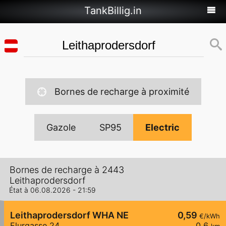
TankBillig.in
Bornes de recharge à proximité
Gazole
SP95
Electric
Bornes de recharge à 2443
Leithaprodersdorf
État à 06.08.2026 - 21:59
Leithaprodersdorf WHA NE
0,59
€/kWh
Flurgasse 24
0,6