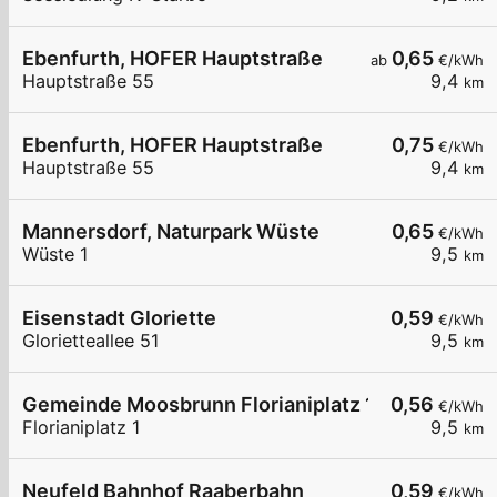
Ebenfurth, HOFER Hauptstraße
0,65
ab
€/kWh
Hauptstraße 55
9,4
km
Ebenfurth, HOFER Hauptstraße
0,75
€/kWh
Hauptstraße 55
9,4
km
Mannersdorf, Naturpark Wüste
0,65
€/kWh
Wüste 1
9,5
km
Eisenstadt Gloriette
0,59
€/kWh
Glorietteallee 51
9,5
km
Gemeinde Moosbrunn Florianiplatz 1
0,56
€/kWh
Florianiplatz 1
9,5
km
Neufeld Bahnhof Raaberbahn
0,59
€/kWh