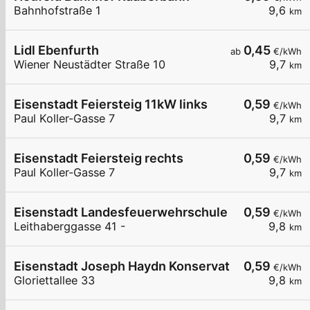
Bahnhofstraße 1
9,6
km
Lidl Ebenfurth
0,45
ab
€/kWh
Wiener Neustädter Straße 10
9,7
km
Eisenstadt Feiersteig 11kW links
0,59
€/kWh
Paul Koller-Gasse 7
9,7
km
Eisenstadt Feiersteig rechts
0,59
€/kWh
Paul Koller-Gasse 7
9,7
km
Eisenstadt Landesfeuerwehrschule
0,59
€/kWh
Leithaberggasse 41 -
9,8
km
Eisenstadt Joseph Haydn Konservatorium
0,59
€/kWh
Gloriettallee 33
9,8
km