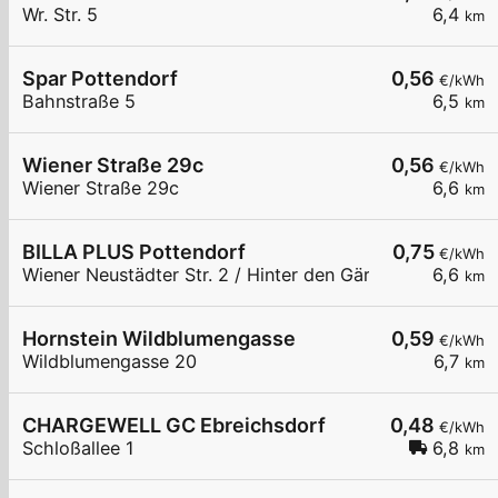
Wr. Str. 5
6,4
km
Spar Pottendorf
0,56
€/kWh
Bahnstraße 5
6,5
km
Wiener Straße 29c
0,56
€/kWh
Wiener Straße 29c
6,6
km
BILLA PLUS Pottendorf
0,75
€/kWh
Wiener Neustädter Str. 2 / Hinter den Gärten
6,6
km
Hornstein Wildblumengasse
0,59
€/kWh
Wildblumengasse 20
6,7
km
CHARGEWELL GC Ebreichsdorf
0,48
€/kWh
Schloßallee 1
6,8
km