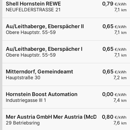
Shell Hornstein REWE
0,79
€/kWh
NEUFELDERSTRASSE 21
7,1
km
Au/Leithaberge, Eberspächer II
0,65
€/kWh
Obere Hauptstr. 55-59
7,1
km
Au/Leithaberge, Eberspächer I
0,65
€/kWh
Obere Hauptstr. 55-59
7,1
km
Mitterndorf, Gemeindeamt
0,65
€/kWh
Hauptstraße 30
7,2
km
Hornstein Boost Automation
0,00
€/kWh
Industriegasse III 1
7,4
km
Mer Austria GmbH Mer Austria (McD) - Ebreichsdo
0,80
€/kWh
29 Betriebsring
7,6
km