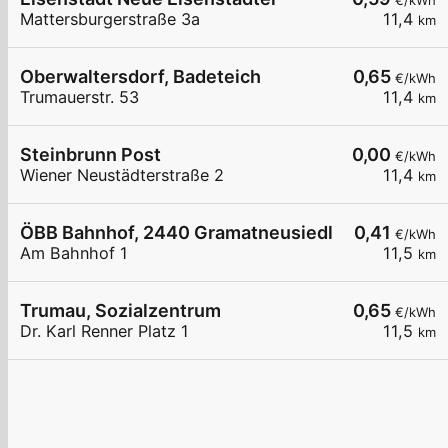
€/kWh
Mattersburgerstraße 3a
11,4
km
Oberwaltersdorf, Badeteich
0,65
€/kWh
Trumauerstr. 53
11,4
km
Steinbrunn Post
0,00
€/kWh
Wiener Neustädterstraße 2
11,4
km
ÖBB Bahnhof, 2440 Gramatneusiedl
0,41
€/kWh
Am Bahnhof 1
11,5
km
Trumau, Sozialzentrum
0,65
€/kWh
Dr. Karl Renner Platz 1
11,5
km