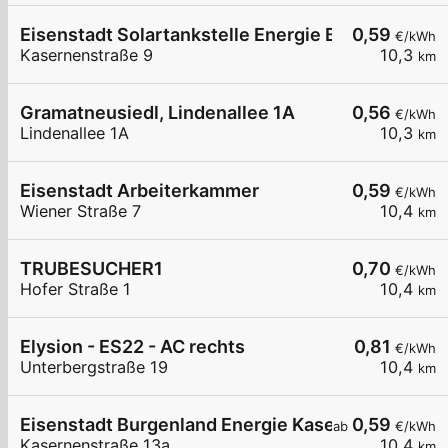
Eisenstadt Solartankstelle Energie Burgenland
0,59
€/kWh
Kasernenstraße 9
10,3
km
Gramatneusiedl, Lindenallee 1A
0,56
€/kWh
Lindenallee 1A
10,3
km
Eisenstadt Arbeiterkammer
0,59
€/kWh
Wiener Straße 7
10,4
km
TRUBESUCHER1
0,70
€/kWh
Hofer Straße 1
10,4
km
Elysion - ES22 - AC rechts
0,81
€/kWh
Unterbergstraße 19
10,4
km
Eisenstadt Burgenland Energie Kasernenstraße 
0,59
ab
€/kWh
Kasernenstraße 13a
10,4
km