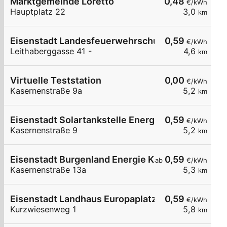
Marktgemeinde Loretto
0,48
€/kWh
Hauptplatz 22
3,0
km
Eisenstadt Landesfeuerwehrschule
0,59
€/kWh
Leithaberggasse 41 -
4,6
km
Virtuelle Teststation
0,00
€/kWh
Kasernenstraße 9a
5,2
km
Eisenstadt Solartankstelle Energie Burgenland
0,59
€/kWh
Kasernenstraße 9
5,2
km
Eisenstadt Burgenland Energie Kasernenstraße 
0,59
ab
€/kWh
Kasernenstraße 13a
5,3
km
Eisenstadt Landhaus Europaplatz Parkplatz
0,59
€/kWh
Kurzwiesenweg 1
5,8
km