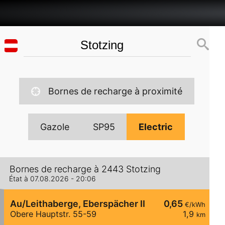
Bornes de recharge à proximité
Gazole
SP95
Electric
Bornes de recharge à 2443 Stotzing
État à 07.08.2026 - 20:06
Au/Leithaberge, Eberspächer II
0,65
€/kWh
Obere Hauptstr. 55-59
1,9
km