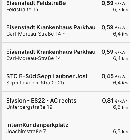
Eisenstadt Feldstraße
0,59
€/kWh
Feldstraße 15
6,3
km
Eisenstadt Krankenhaus Parkhaus
0,59
€/kWh
Carl-Moreau-Straße 14 -
6,4
km
Eisenstadt Krankenhaus Parkhaus
0,59
€/kWh
Carl-Moreau-Straße 14 -
6,4
km
STQ B-Süd Sepp Laubner Jost
0,45
€/kWh
Sepp Laubner Straße 2b
6,4
km
Elysion - ES22 - AC rechts
0,81
€/kWh
Unterbergstraße 19
6,5
km
InternKundenparkplatz
Joachimstraße 7
6,5
km