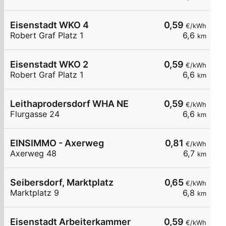
Eisenstadt WKO 4
0,59
€/kWh
Robert Graf Platz 1
6,6
km
Eisenstadt WKO 2
0,59
€/kWh
Robert Graf Platz 1
6,6
km
Leithaprodersdorf WHA NE
0,59
€/kWh
Flurgasse 24
6,6
km
EINSIMMO - Axerweg
0,81
€/kWh
Axerweg 48
6,7
km
Seibersdorf, Marktplatz
0,65
€/kWh
Marktplatz 9
6,8
km
Eisenstadt Arbeiterkammer
0,59
€/kWh