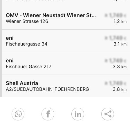
OMV - Wiener Neustadt Wiener Straße 126
≥ 1,749
€
Wiener Strasse 126
1,2
km
eni
≥ 1,749
€
Fischauergasse 34
3,1
km
eni
≥ 1,749
€
Fischauer Gasse 217
3,3
km
Shell Austria
≥ 1,749
€
A2/SUEDAUTOBAHN-FOEHRENBERG
3,8
km