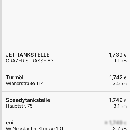
JET TANKSTELLE
1,739
€
GRAZER STRASSE 83
1,1
km
Turmöl
1,742
€
Wienerstraße 114
2,5
km
Speedytankstelle
1,749
€
Hauptstr. 75
3,1
km
eni
≥ 1,749
€
Wr.Neustädter Strasse 101
3,7
km