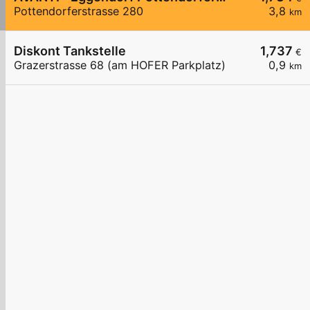
Pottendorferstrasse 280
3,8
km
Diskont Tankstelle
1,737
€
Grazerstrasse 68 (am HOFER Parkplatz)
0,9
km