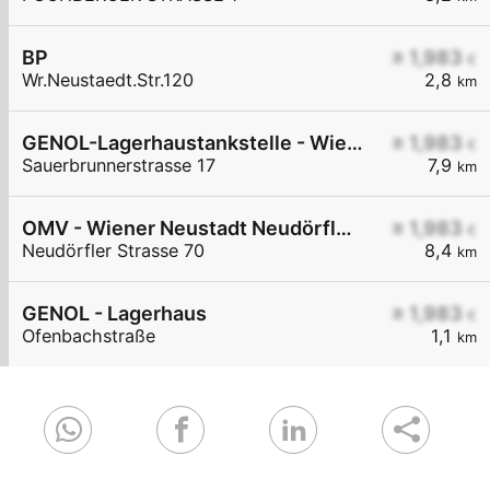
BP
≥ 1,983
€
Wr.Neustaedt.Str.120
2,8
km
GENOL-Lagerhaustankstelle - Wiesen
≥ 1,983
€
Sauerbrunnerstrasse 17
7,9
km
OMV - Wiener Neustadt Neudörfler Straße 70
≥ 1,983
€
Neudörfler Strasse 70
8,4
km
GENOL - Lagerhaus
≥ 1,983
€
Ofenbachstraße
1,1
km