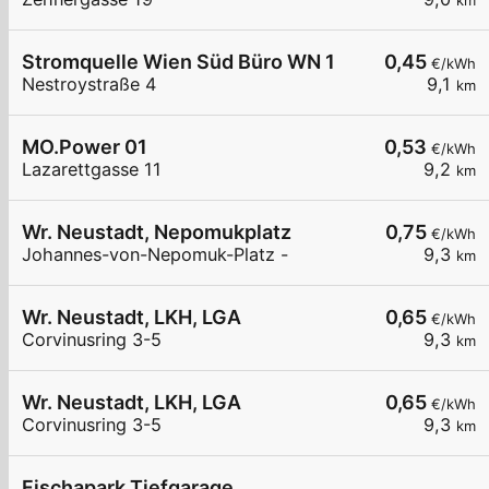
km
Stromquelle Wien Süd Büro WN 1
0,45
€/kWh
Nestroystraße 4
9,1
km
MO.Power 01
0,53
€/kWh
Lazarettgasse 11
9,2
km
Wr. Neustadt, Nepomukplatz
0,75
€/kWh
Johannes-von-Nepomuk-Platz -
9,3
km
Wr. Neustadt, LKH, LGA
0,65
€/kWh
Corvinusring 3-5
9,3
km
Wr. Neustadt, LKH, LGA
0,65
€/kWh
Corvinusring 3-5
9,3
km
Fischapark Tiefgarage