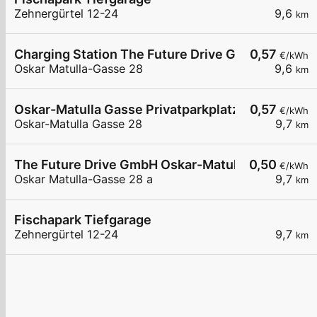
Zehnergürtel 12-24
9,6
km
Charging Station The Future Drive GmbH AT
0,57
€/kWh
Oskar Matulla-Gasse 28
9,6
km
Oskar-Matulla Gasse Privatparkplatz
0,57
€/kWh
Oskar-Matulla Gasse 28
9,7
km
The Future Drive GmbH Oskar-Matulla Gasse
0,50
€/kWh
Oskar Matulla-Gasse 28 a
9,7
km
Fischapark Tiefgarage
Zehnergürtel 12-24
9,7
km