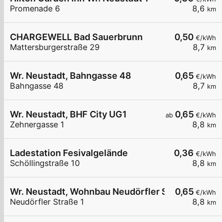
Promenade 6
8,6
km
CHARGEWELL Bad Sauerbrunn
0,50
€/kWh
Mattersburgerstraße 29
8,7
km
Wr. Neustadt, Bahngasse 48
0,65
€/kWh
Bahngasse 48
8,7
km
Wr. Neustadt, BHF City UG1
0,65
ab
€/kWh
Zehnergasse 1
8,8
km
Ladestation Fesivalgelände
0,36
€/kWh
Schöllingstraße 10
8,8
km
Wr. Neustadt, Wohnbau Neudörfler Str.
0,65
€/kWh
Neudörfler Straße 1
8,8
km