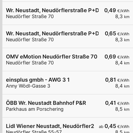
Wr. Neustadt, Neudörflerstraße P+D
0,49
€/kWh
Neudörfler Straße 70
8,3
km
Wr. Neustadt, Neudörflerstraße P+D
0,65
€/kWh
Neudörfler Straße 70
8,3
km
OMV eMotion Neudörfler Straße 70 Wiener Neus
0,69
€/kWh
Neudörfler Straße 70
8,4
km
einsplus gmbh - AWG 3 1
0,81
€/kWh
Anny Wödl-Gasse 3
8,4
km
ÖBB Wr. Neustadt Bahnhof P&R
0,41
€/kWh
Parkhaus am Porschering
8,5
km
Lidl Wiener Neustadt, Neudörfler2
0,45
ab
€/kWh
Neudörfler Straße 55-57
8,5
km