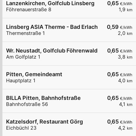
Lanzenkirchen, Golfclub Linsberg
0,65
€/kWh
Föhrenauerstraße 8
1,9
km
Linsberg ASIA Therme - Bad Erlach
0,59
€/kWh
Thermenstraße 1
2,0
km
Wr. Neustadt, Golfclub Föhrenwald
0,65
€/kWh
Am Golfplatz 1
3,8
km
Pitten, Gemeindeamt
0,65
€/kWh
Hauptplatz 1
4,0
km
BILLA Pitten, Bahnhofstraße
0,65
€/kWh
Bahnhofstraße 56
4,1
km
Katzelsdorf, Restaurant Görg
0,65
€/kWh
Eichbüchl 23
4,2
km