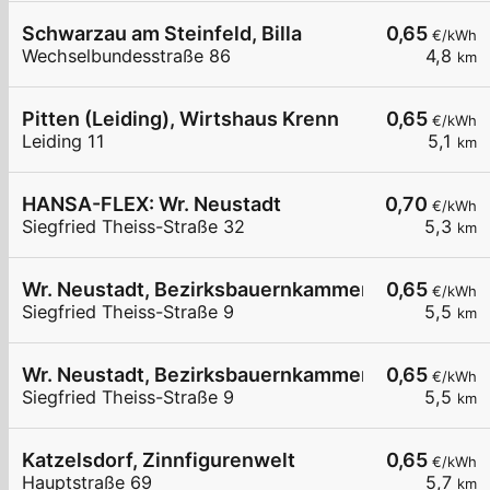
Schwarzau am Steinfeld, Billa
0,65
€/kWh
Wechselbundesstraße 86
4,8
km
Pitten (Leiding), Wirtshaus Krenn
0,65
€/kWh
Leiding 11
5,1
km
HANSA-FLEX: Wr. Neustadt
0,70
€/kWh
Siegfried Theiss-Straße 32
5,3
km
Wr. Neustadt, Bezirksbauernkammer
0,65
€/kWh
Siegfried Theiss-Straße 9
5,5
km
Wr. Neustadt, Bezirksbauernkammer
0,65
€/kWh
Siegfried Theiss-Straße 9
5,5
km
Katzelsdorf, Zinnfigurenwelt
0,65
€/kWh
Hauptstraße 69
5,7
km