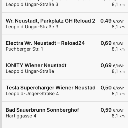
Leopold Ungar-Straße 3
8,1
km
Wr. Neustadt, Parkplatz GH Reload 24
0,49
€/kWh
Leopold Ungar-Straße 3
8,1
km
Electra Wr. Neustadt – Reload24
0,69
€/kWh
Puchberger Str. 1
8,1
km
IONITY Wiener Neustadt
0,69
€/kWh
Leopold Ungar-Straße
8,1
km
Tesla Supercharger Wiener Neustadt, Austria
0,50
€/kWh
Leopold-Unger-Straße 4
8,1
km
Bad Sauerbrunn Sonnberghof
0,59
€/kWh
Hartiggasse 4
8,1
km