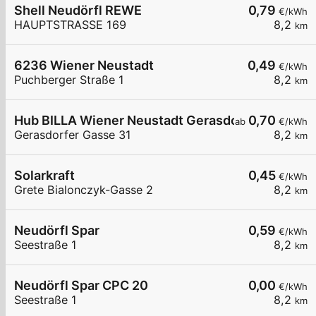
Shell Neudörfl REWE
0,79
€/kWh
HAUPTSTRASSE 169
8,2
km
6236 Wiener Neustadt
0,49
€/kWh
Puchberger Straße 1
8,2
km
Hub BILLA Wiener Neustadt Gerasdorfergasse
0,70
ab
€/kWh
Gerasdorfer Gasse 31
8,2
km
Solarkraft
0,45
€/kWh
Grete Bialonczyk-Gasse 2
8,2
km
Neudörfl Spar
0,59
€/kWh
Seestraße 1
8,2
km
Neudörfl Spar CPC 20
0,00
€/kWh
Seestraße 1
8,2
km