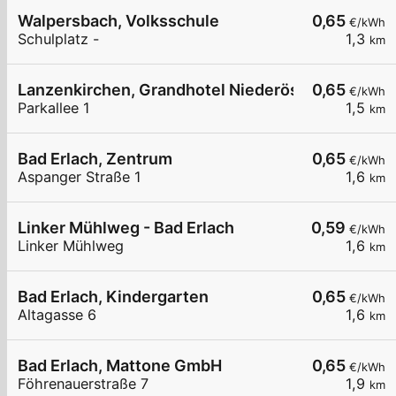
Walpersbach, Volksschule
0,65
€/kWh
Schulplatz -
1,3
km
Lanzenkirchen, Grandhotel Niederösterreichisch
0,65
€/kWh
Parkallee 1
1,5
km
Bad Erlach, Zentrum
0,65
€/kWh
Aspanger Straße 1
1,6
km
Linker Mühlweg - Bad Erlach
0,59
€/kWh
Linker Mühlweg
1,6
km
Bad Erlach, Kindergarten
0,65
€/kWh
Altagasse 6
1,6
km
Bad Erlach, Mattone GmbH
0,65
€/kWh
Föhrenauerstraße 7
1,9
km