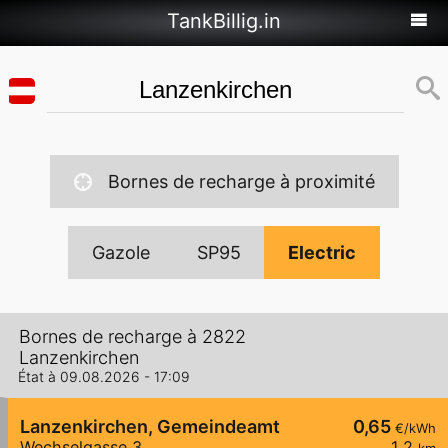
TankBillig.in
Bornes de recharge à proximité
Gazole
SP95
Electric
Bornes de recharge à 2822
Lanzenkirchen
État à 09.08.2026 - 17:09
Lanzenkirchen, Gemeindeamt
0,65
€/kWh
Wechselgasse 3
1,2