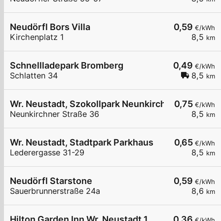
Neudörfl Bors Villa
0,59
€/kWh
Kirchenplatz 1
8,5
km
Schnellladepark Bromberg
0,49
€/kWh
Schlatten 34
8,5
km
Wr. Neustadt, Szokollpark Neunkirchnerstr.
0,75
€/kWh
Neunkirchner Straße 36
8,5
km
Wr. Neustadt, Stadtpark Parkhaus
0,65
€/kWh
Lederergasse 31-29
8,5
km
Neudörfl Starstone
0,59
€/kWh
Sauerbrunnerstraße 24a
8,6
km
Hilton Garden Inn Wr. Neustadt 1
0,36
€/kWh