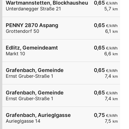
Wartmannstetten, Blockhausheuriger Fam. Posc
0,65
€/kWh
Unterdanegger Straße 21
5,7
km
PENNY 2870 Aspang
0,65
€/kWh
Grottendorf 50
6,1
km
Edlitz, Gemeindeamt
0,65
€/kWh
Markt 10
6,6
km
Grafenbach, Gemeinde
0,65
€/kWh
Ernst Gruber-Straße 1
7,4
km
Grafenbach, Gemeinde
0,65
€/kWh
Ernst Gruber-Straße 1
7,4
km
Grafenbach, Aurieglgasse
0,75
€/kWh
Aurieglgasse 14
7,5
km