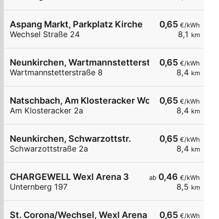
Aspang Markt, Parkplatz Kirche
0,65
€/kWh
Wechsel Straße 24
8,1
km
Neunkirchen, Wartmannstetterstr. Wohnbau
0,65
€/kWh
Wartmannstetterstraße 8
8,4
km
Natschbach, Am Klosteracker Wohnbau
0,65
€/kWh
Am Klosteracker 2a
8,4
km
Neunkirchen, Schwarzottstr.
0,65
€/kWh
Schwarzottstraße 2a
8,4
km
CHARGEWELL Wexl Arena 3
0,46
ab
€/kWh
Unternberg 197
8,5
km
St. Corona/Wechsel, Wexl Arena
0,65
€/kWh