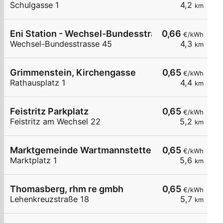
Schulgasse 1
4,2
km
Eni Station - Wechsel-Bundesstrasse 45
0,66
€/kWh
Wechsel-Bundesstrasse 45
4,3
km
Grimmenstein, Kirchengasse
0,65
€/kWh
Rathausplatz 1
4,4
km
Feistritz Parkplatz
0,65
€/kWh
Feistritz am Wechsel 22
5,2
km
Marktgemeinde Wartmannstetten
0,65
€/kWh
Marktplatz 1
5,6
km
Thomasberg, rhm re gmbh
0,65
€/kWh
Lehenkreuzstraße 18
5,7
km