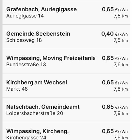
Grafenbach, Aurieglgasse
0,65
€/kWh
Aurieglgasse 14
7,5
km
Gemeinde Seebenstein
0,40
€/kWh
Schlossweg 18
7,5
km
Wimpassing, Moving Freizeitanlage
0,65
€/kWh
Bundesstraße 13
7,6
km
Kirchberg am Wechsel
0,65
€/kWh
Markt 48
7,8
km
Natschbach, Gemeindeamt
0,65
€/kWh
Loipersbacherstraße 20
7,9
km
Wimpassing, Kircheng.
0,65
€/kWh
Kirchengasse 24
7,9
km