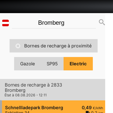
Bornes de recharge à proximité
Gazole
SP95
Electric
Bornes de recharge à 2833
Bromberg
État à 08.08.2026 - 12:11
Schnellladepark Bromberg
0,49
€/kWh
Schlatten 34
0,2