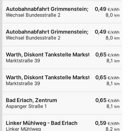
Autobahnabfahrt Grimmenstein; GH Pichler
0,49
€/kWh
Wechsel Bundesstraße 2
8,0
km
Autobahnabfahrt Grimmenstein; GH Pichler
0,49
€/kWh
Wechsel Bundesstraße 2
8,0
km
Warth, Diskont Tankstelle Markstr.
0,65
€/kWh
Marktstraße 39
8,1
km
Warth, Diskont Tankstelle Markstr.
0,65
€/kWh
Marktstraße 39
8,1
km
Bad Erlach, Zentrum
0,65
€/kWh
Aspanger Straße 1
8,1
km
Linker Mühlweg - Bad Erlach
0,59
€/kWh
Linker Mühlweg
8,2
km