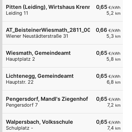
Pitten (Leiding), Wirtshaus Krenn
0,65
€/kWh
Leiding 11
5,2
km
AT_BeisteinerWiesmath_2811_001 öffentlich
0,66
€/kWh
Wiener Neustädterstraße 31
5,3
km
Wiesmath, Gemeindeamt
0,65
€/kWh
Hauptplatz 2
5,8
km
Lichtenegg, Gemeindeamt
0,65
€/kWh
Hauptstr. 22
6,8
km
Pengersdorf, Mandl's Ziegenhof
0,65
€/kWh
Pengersdorf 7
7,2
km
Walpersbach, Volksschule
0,65
€/kWh
Schulplatz -
7,4
km