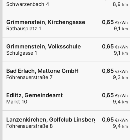
Schwarzenbach 4
8,9
km
Grimmenstein, Kirchengasse
0,65
€/kWh
Rathausplatz 1
9,1
km
Grimmenstein, Volksschule
0,65
€/kWh
Schulgasse 1
9,1
km
Bad Erlach, Mattone GmbH
0,65
€/kWh
Föhrenauerstraße 7
9,3
km
Edlitz, Gemeindeamt
0,65
€/kWh
Markt 10
9,4
km
Lanzenkirchen, Golfclub Linsberg
0,65
€/kWh
Föhrenauerstraße 8
9,4
km