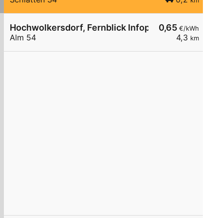
km
Hochwolkersdorf, Fernblick Infopoint
0,65
€/kWh
Alm 54
4,3
km