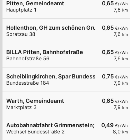
Pitten, Gemeindeamt
0,65
€/kWh
Hauptplatz 1
7,6
km
Hollenthon, GH zum schönen Grund
0,65
€/kWh
Spratzau 38
7,6
km
BILLA Pitten, Bahnhofstraße
0,65
€/kWh
Bahnhofstraße 56
7,6
km
Scheiblingkirchen, Spar Bundesstr.
0,75
€/kWh
Bundesstraße 184
7,9
km
Warth, Gemeindeamt
0,65
€/kWh
Marktplatz 3
7,9
km
Autobahnabfahrt Grimmenstein; GH Pichler
0,49
€/kWh
Wechsel Bundesstraße 2
8,0
km