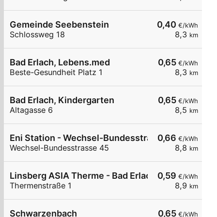
Gemeinde Seebenstein
0,40
€/kWh
Schlossweg 18
8,3
km
Bad Erlach, Lebens.med
0,65
€/kWh
Beste-Gesundheit Platz 1
8,3
km
Bad Erlach, Kindergarten
0,65
€/kWh
Altagasse 6
8,5
km
Eni Station - Wechsel-Bundesstrasse 45
0,66
€/kWh
Wechsel-Bundesstrasse 45
8,8
km
Linsberg ASIA Therme - Bad Erlach
0,59
€/kWh
Thermenstraße 1
8,9
km
Schwarzenbach
0,65
€/kWh