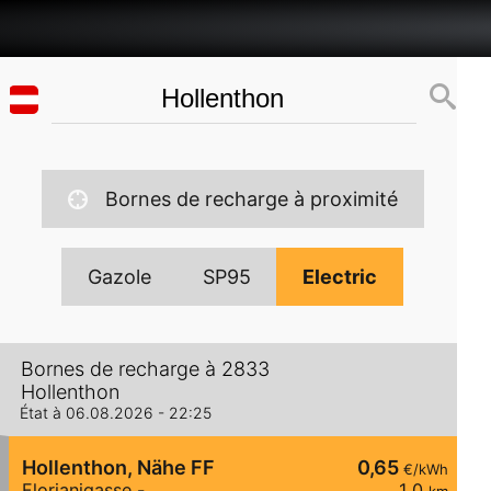
Bornes de recharge à proximité
Gazole
SP95
Electric
Bornes de recharge à 2833
Hollenthon
État à 06.08.2026 - 22:25
Hollenthon, Nähe FF
0,65
€/kWh
Florianigasse -
1,0