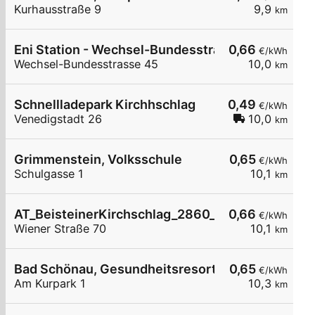
Kurhausstraße 9
9,9
km
Eni Station - Wechsel-Bundesstrasse 45
0,66
€/kWh
Wechsel-Bundesstrasse 45
10,0
km
Schnellladepark Kirchhschlag
0,49
€/kWh
Venedigstadt 26
10,0
km
Grimmenstein, Volksschule
0,65
€/kWh
Schulgasse 1
10,1
km
AT_BeisteinerKirchschlag_2860_003 öffentlich
0,66
€/kWh
Wiener Straße 70
10,1
km
Bad Schönau, Gesundheitsresort Königsberg I
0,65
€/kWh
Am Kurpark 1
10,3
km