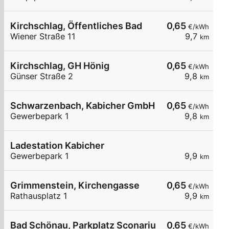
Kirchschlag, Öffentliches Bad
0,65
€/kWh
Wiener Straße 11
9,7
km
Kirchschlag, GH Hönig
0,65
€/kWh
Günser Straße 2
9,8
km
Schwarzenbach, Kabicher GmbH
0,65
€/kWh
Gewerbepark 1
9,8
km
Ladestation Kabicher
Gewerbepark 1
9,9
km
Grimmenstein, Kirchengasse
0,65
€/kWh
Rathausplatz 1
9,9
km
Bad Schönau, Parkplatz Sconarium
0,65
€/kWh