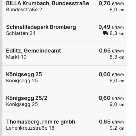
BILLA Krumbach, Bundesstraße
0,70
€/kWh
Bundesstraße 2
8,0
km
Schnellladepark Bromberg
0,49
€/kWh
Schlatten 34
8,3
km
Edlitz, Gemeindeamt
0,65
€/kWh
Markt 10
8,3
km
Königsegg 25
0,60
€/kWh
Königsegg 25
9,0
km
Königsegg 25/2
0,60
€/kWh
Königsegg 25
9,0
km
Thomasberg, rhm re gmbh
0,65
€/kWh
Lehenkreuzstraße 18
9,2
km