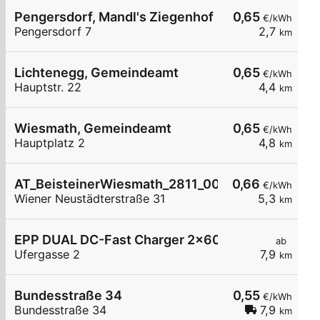
Pengersdorf, Mandl's Ziegenhof
0,65
€/kWh
Pengersdorf 7
2,7
km
Lichtenegg, Gemeindeamt
0,65
€/kWh
Hauptstr. 22
4,4
km
Wiesmath, Gemeindeamt
0,65
€/kWh
Hauptplatz 2
4,8
km
AT_BeisteinerWiesmath_2811_001 öffentlich
0,66
€/kWh
Wiener Neustädterstraße 31
5,3
km
EPP DUAL DC-Fast Charger 2x60kW/120kW mit 
ab
Ufergasse 2
7,9
km
Bundesstraße 34
0,55
€/kWh
Bundesstraße 34
7,9
km