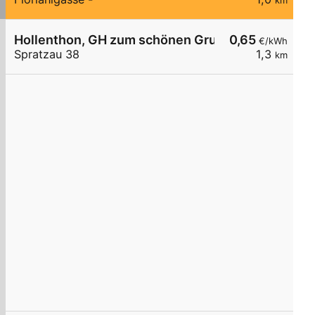
km
Hollenthon, GH zum schönen Grund
0,65
€/kWh
Spratzau 38
1,3
km