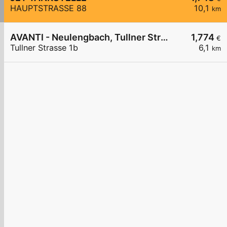
HAUPTSTRASSE 88
10,1
km
AVANTI - Neulengbach, Tullner Straße 1b
1,774
€
Tullner Strasse 1b
6,1
km