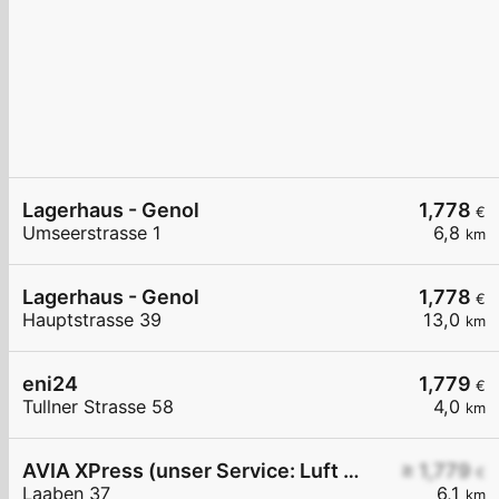
Lagerhaus - Genol
1,778
€
Umseerstrasse 1
6,8
km
Lagerhaus - Genol
1,778
€
Hauptstrasse 39
13,0
km
eni24
1,779
€
Tullner Strasse 58
4,0
km
AVIA XPress (unser Service: Luft und Wasser)
≥ 1,779
€
Laaben 37
6,1
km