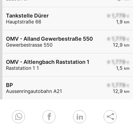
Tankstelle Dürer
≥ 1,779
€
Hauptstraße 66
1,9
km
OMV - Alland Gewerbestraße 550
≥ 1,779
€
Gewerbestrasse 550
12,9
km
OMV - Altlengbach Raststation 1
≥ 1,779
€
Raststation 1 1
1,5
km
BP
≥ 1,779
€
Aussenringautobahn A21
12,9
km