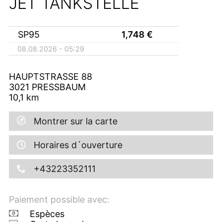
JET TANKSTELLE
SP95
1,748
€
08.08.2026 - 05:29
HAUPTSTRASSE 88
3021
PRESSBAUM
10,1
km
Montrer sur la carte
Horaires d´ouverture
+43223352111
Paiement possible avec:
Espèces