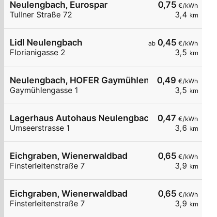
Neulengbach, Eurospar
0,75
€/kWh
Tullner Straße 72
3,4
km
Lidl Neulengbach
0,45
ab
€/kWh
Florianigasse 2
3,5
km
Neulengbach, HOFER Gaymühleng.
0,49
€/kWh
Gaymühlengasse 1
3,5
km
Lagerhaus Autohaus Neulengbach
0,47
€/kWh
Umseerstrasse 1
3,6
km
Eichgraben, Wienerwaldbad
0,65
€/kWh
Finsterleitenstraße 7
3,9
km
Eichgraben, Wienerwaldbad
0,65
€/kWh
Finsterleitenstraße 7
3,9
km