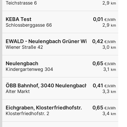
Teichstrasse 6
2,9
km
KEBA Test
0,01
€/kWh
Schlossberggasse 66
2,9
km
EWALD - Neulengbach Grüner Wirtschaftstreuha
0,42
€/kWh
Wiener Straße 42
3,0
km
Neulengbach
0,65
€/kWh
Kindergartenweg 304
3,1
km
ÖBB Bahnhof, 3040 Neulengbach Stadt
0,41
€/kWh
Alter Markt
3,3
km
Eichgraben, Klosterfriedhofstr.
0,65
€/kWh
Klosterfriedhofstr. 2
3,4
km