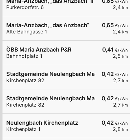
Maria-Anzbach, „das Anzbach“ II
0,65
€/kWh
Purkerdorfstr. 6
2,4
km
Maria-Anzbach, „das Anzbach“
0,65
€/kWh
Alte Bahngasse 1
2,4
km
ÖBB Maria Anzbach P&R
0,41
€/kWh
Bahnhofplatz 1
2,5
km
Stadtgemeinde Neulengbach Master LP1
0,42
€/kWh
Kirchenplatz 82
2,7
km
Stadtgemeinde Neulengbach Master LP2
0,42
€/kWh
Kirchenplatz 82
2,7
km
Neulengbach Kirchenplatz
0,42
€/kWh
Kirchenplatz 1
2,8
km