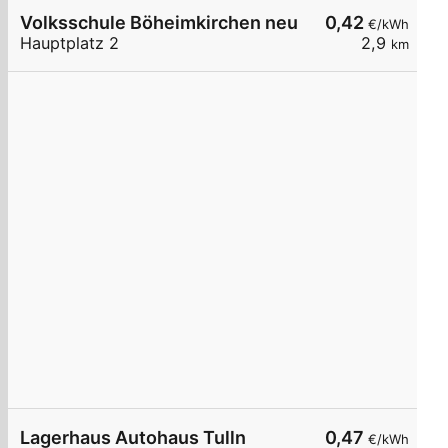
Volksschule Böheimkirchen neu
0,42
€/kWh
Hauptplatz 2
2,9
km
Lagerhaus Autohaus Tulln
0,47
€/kWh