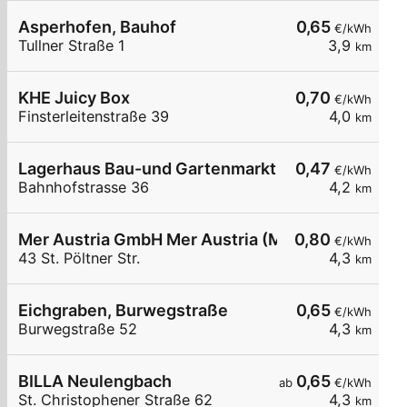
Asperhofen, Bauhof
0,65
€/kWh
Tullner Straße 1
3,9
km
KHE Juicy Box
0,70
€/kWh
Finsterleitenstraße 39
4,0
km
Lagerhaus Bau-und Gartenmarkt Neulengbach
0,47
€/kWh
Bahnhofstrasse 36
4,2
km
Mer Austria GmbH Mer Austria (McD) - Neulengbach
0,80
€/kWh
43 St. Pöltner Str.
4,3
km
Eichgraben, Burwegstraße
0,65
€/kWh
Burwegstraße 52
4,3
km
BILLA Neulengbach
0,65
ab
€/kWh
St. Christophener Straße 62
4,3
km