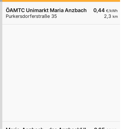
ÖAMTC Unimarkt Maria Anzbach
0,44
€/kWh
Purkersdorferstraße 35
2,3
km