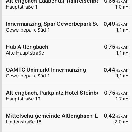
Altlengbach-Laabental, Raiffeisenbank Wienerwa
0,65
€/kWh
Hauptstraße 1
1,0
km
Innermanzing, Spar Gewerbepark Süd
0,49
€/kWh
Gewerbepark Süd 1
1,1
km
Hub Altlengbach
0,75
€/kWh
Alte Hauptstraße
1,1
km
ÖAMTC Unimarkt Innermanzing
0,44
€/kWh
Gewerbepark Süd 1
1,1
km
Altlengbach, Parkplatz Hotel Steinberger
0,75
€/kWh
Hauptstraße 13
1,7
km
Mittelschulgemeinde Altlengbach-Laabental
0,42
€/kWh
Lindenstraße 18
2,0
km