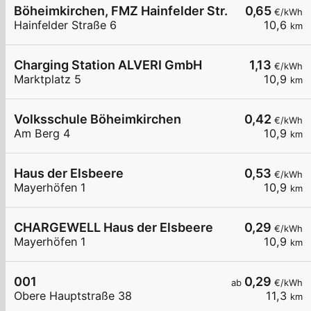
Böheimkirchen, FMZ Hainfelder Str.
0,65
€/kWh
Hainfelder Straße 6
10,6
km
Charging Station ALVERI GmbH
1,13
€/kWh
Marktplatz 5
10,9
km
Volksschule Böheimkirchen
0,42
€/kWh
Am Berg 4
10,9
km
Haus der Elsbeere
0,53
€/kWh
Mayerhöfen 1
10,9
km
CHARGEWELL Haus der Elsbeere
0,29
€/kWh
Mayerhöfen 1
10,9
km
001
0,29
ab
€/kWh
Obere Hauptstraße 38
11,3
km