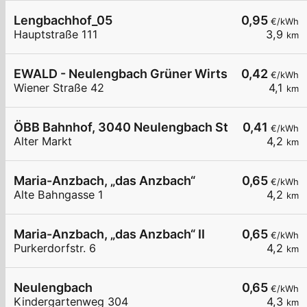
Lengbachhof_05
0,95
€/kWh
Hauptstraße 111
3,9
km
EWALD - Neulengbach Grüner Wirtschaftstreuha
0,42
€/kWh
Wiener Straße 42
4,1
km
ÖBB Bahnhof, 3040 Neulengbach Stadt
0,41
€/kWh
Alter Markt
4,2
km
Maria-Anzbach, „das Anzbach“
0,65
€/kWh
Alte Bahngasse 1
4,2
km
Maria-Anzbach, „das Anzbach“ II
0,65
€/kWh
Purkerdorfstr. 6
4,2
km
Neulengbach
0,65
€/kWh
Kindergartenweg 304
4,3
km