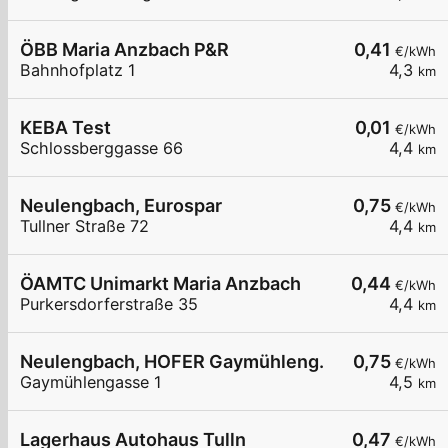
ÖBB Maria Anzbach P&R
0,41
€/kWh
Bahnhofplatz 1
4,3
km
KEBA Test
0,01
€/kWh
Schlossberggasse 66
4,4
km
Neulengbach, Eurospar
0,75
€/kWh
Tullner Straße 72
4,4
km
ÖAMTC Unimarkt Maria Anzbach
0,44
€/kWh
Purkersdorferstraße 35
4,4
km
Neulengbach, HOFER Gaymühleng.
0,75
€/kWh
Gaymühlengasse 1
4,5
km
Lagerhaus Autohaus Tulln
0,47
€/kWh