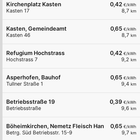
Kirchenplatz Kasten
0,42
€/kWh
Kasten 17
8,7
km
Kasten, Gemeindeamt
0,65
€/kWh
Kasten 46
8,7
km
Refugium Hochstrass
0,42
€/kWh
Hochstrass 7
9,2
km
Asperhofen, Bauhof
0,65
€/kWh
Tullner Straße 1
9,4
km
Betriebsstraße 19
0,39
€/kWh
Betriebsstraße
9,6
km
Böheimkirchen, Nemetz Fleisch HandelsgesmbH
0,65
€/kWh
Betrg. Süd Betriebsstr. 15-9
9,7
km