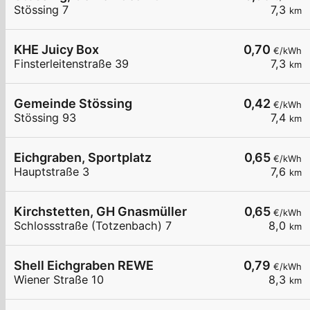
Stössing 7
7,3
km
KHE Juicy Box
0,70
€/kWh
Finsterleitenstraße 39
7,3
km
Gemeinde Stössing
0,42
€/kWh
Stössing 93
7,4
km
Eichgraben, Sportplatz
0,65
€/kWh
Hauptstraße 3
7,6
km
Kirchstetten, GH Gnasmüller
0,65
€/kWh
Schlossstraße (Totzenbach) 7
8,0
km
Shell Eichgraben REWE
0,79
€/kWh
Wiener Straße 10
8,3
km