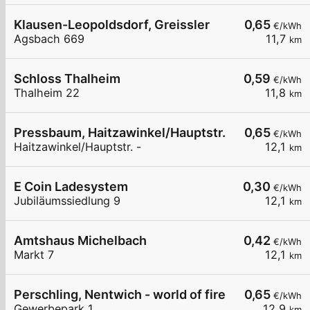
Klausen-Leopoldsdorf, Greissler
0,65
€/kWh
Agsbach 669
11,7
km
Schloss Thalheim
0,59
€/kWh
Thalheim 22
11,8
km
Pressbaum, Haitzawinkel/Hauptstr.
0,65
€/kWh
Haitzawinkel/Hauptstr. -
12,1
km
E Coin Ladesystem
0,30
€/kWh
Jubiläumssiedlung 9
12,1
km
Amtshaus Michelbach
0,42
€/kWh
Markt 7
12,1
km
Perschling, Nentwich - world of fire
0,65
€/kWh
Gewerbepark 1
12,9
km