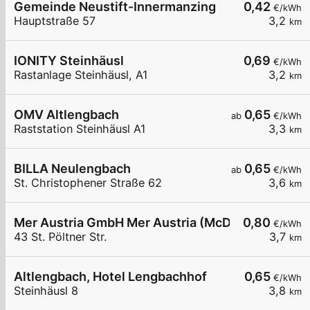
Gemeinde Neustift-Innermanzing
0,42
€/kWh
Hauptstraße 57
3,2
km
IONITY Steinhäusl
0,69
€/kWh
Rastanlage Steinhäusl, A1
3,2
km
OMV Altlengbach
0,65
ab
€/kWh
Raststation Steinhäusl A1
3,3
km
BILLA Neulengbach
0,65
ab
€/kWh
St. Christophener Straße 62
3,6
km
Mer Austria GmbH Mer Austria (McD) - Neulengbach
0,80
€/kWh
43 St. Pöltner Str.
3,7
km
Altlengbach, Hotel Lengbachhof
0,65
€/kWh
Steinhäusl 8
3,8
km