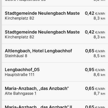
Stadtgemeinde Neulengbach Master LP2
0,42
€/kWh
Kirchenplatz 82
8,3
km
Stadtgemeinde Neulengbach Master LP1
0,42
€/kWh
Kirchenplatz 82
8,3
km
Altlengbach, Hotel Lengbachhof
0,65
€/kWh
Steinhäusl 8
8,5
km
Lengbachhof_05
0,95
€/kWh
Hauptstraße 111
8,6
km
Maria-Anzbach, „das Anzbach“
0,65
€/kWh
Alte Bahngasse 1
8,7
km
Maria-Anzbach, „das Anzbach“ II
0,65
€/kWh