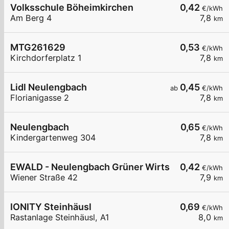
Volksschule Böheimkirchen
0,42
€/kWh
Am Berg 4
7,8
km
MTG261629
0,53
€/kWh
Kirchdorferplatz 1
7,8
km
Lidl Neulengbach
0,45
ab
€/kWh
Florianigasse 2
7,8
km
Neulengbach
0,65
€/kWh
Kindergartenweg 304
7,8
km
EWALD - Neulengbach Grüner Wirtschaftstreuha
0,42
€/kWh
Wiener Straße 42
7,9
km
IONITY Steinhäusl
0,69
€/kWh
Rastanlage Steinhäusl, A1
8,0
km