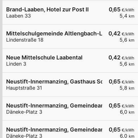
Brand-Laaben, Hotel zur Post II
0,65
€/kWh
Laaben 33
5,4
km
Mittelschulgemeinde Altlengbach-Laabental
0,42
€/kWh
Lindenstraße 18
5,6
km
Neue Mittelschule Laabental
0,42
€/kWh
Linden 3
5,6
km
Neustift-Innermanzing, Gasthaus Schilling
0,65
€/kWh
Hauptstraße 31
5,8
km
Neustift-Innermanzing, Gemeindeamt
0,65
€/kWh
Däneke-Platz 3
6,0
km
Neustift-Innermanzing, Gemeindeamt
0,65
€/kWh
Däneke-Platz 3
6,0
km