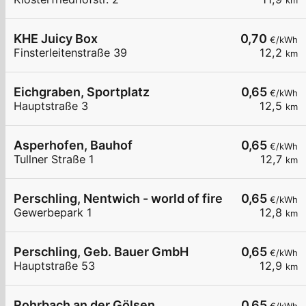
km
KHE Juicy Box
0,70
€/kWh
Finsterleitenstraße 39
12,2
km
Eichgraben, Sportplatz
0,65
€/kWh
Hauptstraße 3
12,5
km
Asperhofen, Bauhof
0,65
€/kWh
Tullner Straße 1
12,7
km
Perschling, Nentwich - world of fire
0,65
€/kWh
Gewerbepark 1
12,8
km
Perschling, Geb. Bauer GmbH
0,65
€/kWh
Hauptstraße 53
12,9
km
Rohrbach an der Gölsen
0,65