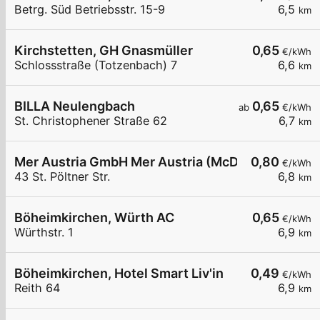
Betrg. Süd Betriebsstr. 15-9
6,5
km
Kirchstetten, GH Gnasmüller
0,65
€/kWh
Schlossstraße (Totzenbach) 7
6,6
km
BILLA Neulengbach
0,65
ab
€/kWh
St. Christophener Straße 62
6,7
km
Mer Austria GmbH Mer Austria (McD) - Neulengbach
0,80
€/kWh
43 St. Pöltner Str.
6,8
km
Böheimkirchen, Würth AC
0,65
€/kWh
Würthstr. 1
6,9
km
Böheimkirchen, Hotel Smart Liv'in
0,49
€/kWh
Reith 64
6,9
km