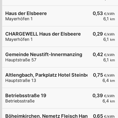
Haus der Elsbeere
0,53
€/kWh
Mayerhöfen 1
6,1
km
CHARGEWELL Haus der Elsbeere
0,29
€/kWh
Mayerhöfen 1
6,1
km
Gemeinde Neustift-Innermanzing
0,42
€/kWh
Hauptstraße 57
6,1
km
Altlengbach, Parkplatz Hotel Steinberger
0,75
€/kWh
Hauptstraße 13
6,4
km
Betriebsstraße 19
0,39
€/kWh
Betriebsstraße
6,4
km
Böheimkirchen, Nemetz Fleisch HandelsgesmbH
0,65
€/kWh