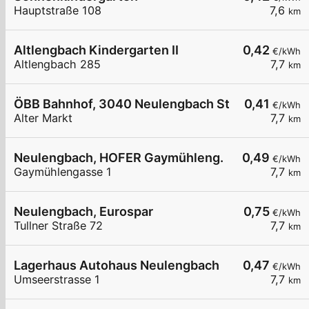
Hauptstraße 108
7,6
km
Altlengbach Kindergarten II
0,42
€/kWh
Altlengbach 285
7,7
km
ÖBB Bahnhof, 3040 Neulengbach Stadt
0,41
€/kWh
Alter Markt
7,7
km
Neulengbach, HOFER Gaymühleng.
0,49
€/kWh
Gaymühlengasse 1
7,7
km
Neulengbach, Eurospar
0,75
€/kWh
Tullner Straße 72
7,7
km
Lagerhaus Autohaus Neulengbach
0,47
€/kWh
Umseerstrasse 1
7,7
km