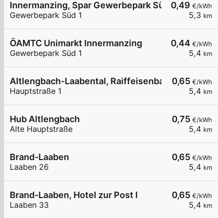
Innermanzing, Spar Gewerbepark Süd
0,49
€/kWh
Gewerbepark Süd 1
5,3
km
ÖAMTC Unimarkt Innermanzing
0,44
€/kWh
Gewerbepark Süd 1
5,4
km
Altlengbach-Laabental, Raiffeisenbank Wienerwa
0,65
€/kWh
Hauptstraße 1
5,4
km
Hub Altlengbach
0,75
€/kWh
Alte Hauptstraße
5,4
km
Brand-Laaben
0,65
€/kWh
Laaben 26
5,4
km
Brand-Laaben, Hotel zur Post I
0,65
€/kWh
Laaben 33
5,4
km