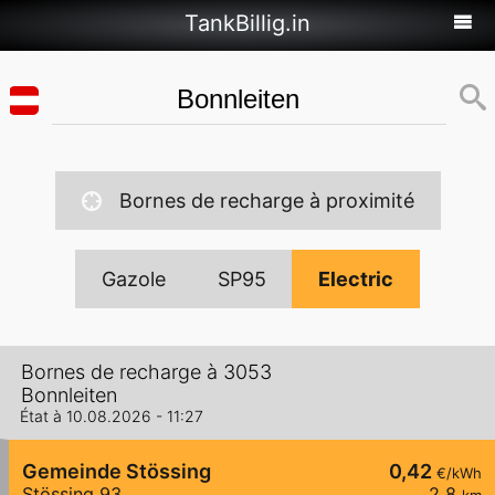
TankBillig.in
Bornes de recharge à proximité
Gazole
SP95
Electric
Bornes de recharge à 3053
Bonnleiten
État à 10.08.2026 - 11:27
Gemeinde Stössing
0,42
€/kWh
Stössing 93
2,8