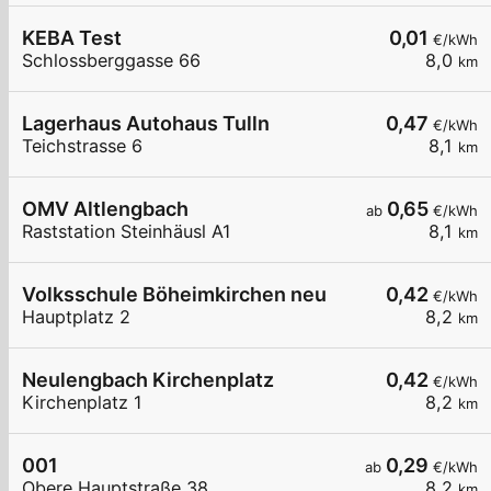
KEBA Test
0,01
€/kWh
Schlossberggasse 66
8,0
km
Lagerhaus Autohaus Tulln
0,47
€/kWh
Teichstrasse 6
8,1
km
OMV Altlengbach
0,65
ab
€/kWh
Raststation Steinhäusl A1
8,1
km
Volksschule Böheimkirchen neu
0,42
€/kWh
Hauptplatz 2
8,2
km
Neulengbach Kirchenplatz
0,42
€/kWh
Kirchenplatz 1
8,2
km
001
0,29
ab
€/kWh
Obere Hauptstraße 38
8,2
km