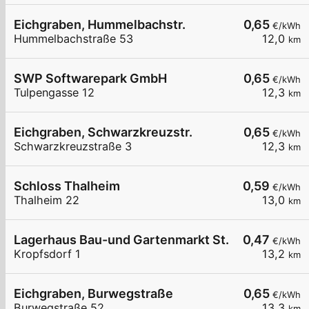
Eichgraben, Hummelbachstr.
0,65
€/kWh
Hummelbachstraße 53
12,0
km
SWP Softwarepark GmbH
0,65
€/kWh
Tulpengasse 12
12,3
km
Eichgraben, Schwarzkreuzstr.
0,65
€/kWh
Schwarzkreuzstraße 3
12,3
km
Schloss Thalheim
0,59
€/kWh
Thalheim 22
13,0
km
Lagerhaus Bau-und Gartenmarkt St. Veit/Gölsen
0,47
€/kWh
Kropfsdorf 1
13,2
km
Eichgraben, Burwegstraße
0,65
€/kWh
Burwegstraße 52
13,3
km