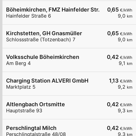
Böheimkirchen, FMZ Hainfelder Str.
0,65
€/kWh
Hainfelder Straße 6
9,0
km
Kirchstetten, GH Gnasmüller
0,65
€/kWh
Schlossstraße (Totzenbach) 7
9,0
km
Volksschule Böheimkirchen
0,42
€/kWh
Am Berg 4
9,1
km
Charging Station ALVERI GmbH
1,13
€/kWh
Marktplatz 5
9,2
km
Altlengbach Ortsmitte
0,42
€/kWh
Hauptstraße 93
9,3
km
Perschlingtal Milch
0,42
€/kWh
Perschlingtalstraße 48/08
9,3
km