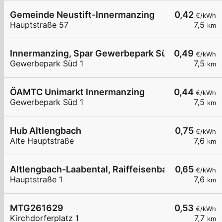
Gemeinde Neustift-Innermanzing
0,42
€/kWh
Hauptstraße 57
7,5
km
Innermanzing, Spar Gewerbepark Süd
0,49
€/kWh
Gewerbepark Süd 1
7,5
km
ÖAMTC Unimarkt Innermanzing
0,44
€/kWh
Gewerbepark Süd 1
7,5
km
Hub Altlengbach
0,75
€/kWh
Alte Hauptstraße
7,6
km
Altlengbach-Laabental, Raiffeisenbank Wienerwa
0,65
€/kWh
Hauptstraße 1
7,6
km
MTG261629
0,53
€/kWh
Kirchdorferplatz 1
7,7
km