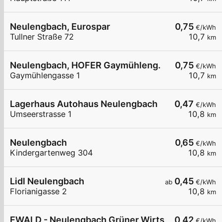
Neulengbach, Eurospar
0,75
€/kWh
Tullner Straße 72
10,7
km
Neulengbach, HOFER Gaymühleng.
0,75
€/kWh
Gaymühlengasse 1
10,7
km
Lagerhaus Autohaus Neulengbach
0,47
€/kWh
Umseerstrasse 1
10,8
km
Neulengbach
0,65
€/kWh
Kindergartenweg 304
10,8
km
Lidl Neulengbach
0,45
ab
€/kWh
Florianigasse 2
10,8
km
EWALD - Neulengbach Grüner Wirtschaftstreuha
0,42
€/kWh