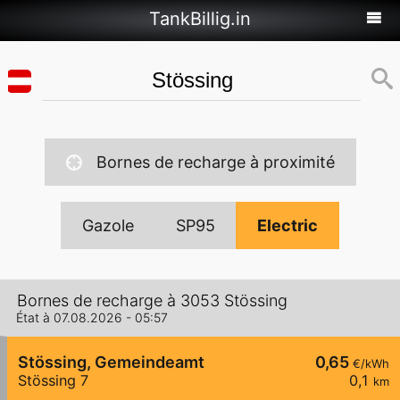
TankBillig.in
Bornes de recharge à proximité
Gazole
SP95
Electric
Bornes de recharge à 3053 Stössing
État à 07.08.2026 - 05:57
Stössing, Gemeindeamt
0,65
€/kWh
Stössing 7
0,1
km