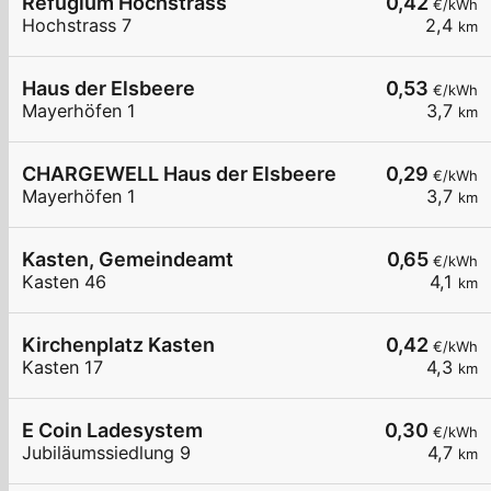
Refugium Hochstrass
0,42
€/kWh
Hochstrass 7
2,4
km
Haus der Elsbeere
0,53
€/kWh
Mayerhöfen 1
3,7
km
CHARGEWELL Haus der Elsbeere
0,29
€/kWh
Mayerhöfen 1
3,7
km
Kasten, Gemeindeamt
0,65
€/kWh
Kasten 46
4,1
km
Kirchenplatz Kasten
0,42
€/kWh
Kasten 17
4,3
km
E Coin Ladesystem
0,30
€/kWh
Jubiläumssiedlung 9
4,7
km