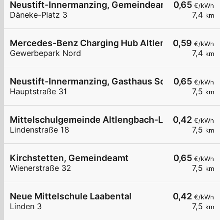
Neustift-Innermanzing, Gemeindeamt
0,65
€/kWh
Däneke-Platz 3
7,4
km
Mercedes-Benz Charging Hub Altlengbach
0,59
€/kWh
Gewerbepark Nord
7,4
km
Neustift-Innermanzing, Gasthaus Schilling
0,65
€/kWh
Hauptstraße 31
7,5
km
Mittelschulgemeinde Altlengbach-Laabental
0,42
€/kWh
Lindenstraße 18
7,5
km
Kirchstetten, Gemeindeamt
0,65
€/kWh
Wienerstraße 32
7,5
km
Neue Mittelschule Laabental
0,42
€/kWh
Linden 3
7,5
km