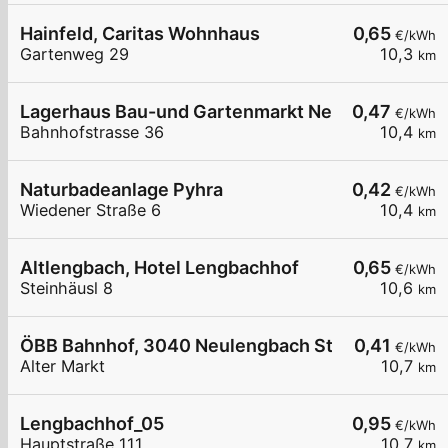
Hainfeld, Caritas Wohnhaus
0,65
€/kWh
Gartenweg 29
10,3
km
Lagerhaus Bau-und Gartenmarkt Neulengbach
0,47
€/kWh
Bahnhofstrasse 36
10,4
km
Naturbadeanlage Pyhra
0,42
€/kWh
Wiedener Straße 6
10,4
km
Altlengbach, Hotel Lengbachhof
0,65
€/kWh
Steinhäusl 8
10,6
km
ÖBB Bahnhof, 3040 Neulengbach Stadt
0,41
€/kWh
Alter Markt
10,7
km
Lengbachhof_05
0,95
€/kWh
Hauptstraße 111
10,7
km